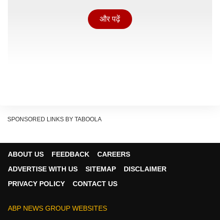
और पढ़ें
SPONSORED LINKS BY TABOOLA
ABOUT US
FEEDBACK
CAREERS
चेन्नई मौसम विज्ञान केंद्र ने कहा है कि आज तमिलनाडु के 22 जिलों
ADVERTISE WITH US
SITEMAP
DISCLAIMER
में तेज बारिश, गरज-चमक और बिजली गिरने की संभावना है. हालांकि
PRIVACY POLICY
CONTACT US
यह बदलाव वायुमंडल में बने निम्न दबाव और समुद्री क्षेत्र में सक्रिय
सिस्टम के कारण हुआ है.
ABP NEWS GROUP WEBSITES
बारिश का कारण और प्रभावित क्षेत्र