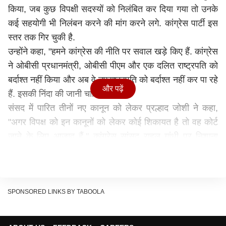
किया, जब कुछ विपक्षी सदस्यों को निलंबित कर दिया गया तो उनके
कई सहयोगी भी निलंबन करने की मांग करने लगे. कांग्रेस पार्टी इस
स्तर तक गिर चुकी है.
उन्होंने कहा, "हमने कांग्रेस की नीति पर सवाल खड़े किए हैं. कांग्रेस
ने ओबीसी प्रधानमंत्री, ओबीसी पीएम और एक दलित राष्ट्रपति को
बर्दाश्त नहीं किया और अब वे उपराष्ट्रपति को बर्दाश्त नहीं कर पा रहे
और पढ़ें
हैं. इसकी निंदा की जानी चाहिए."
संसद में पारित तीनों नए कानून को लेकर प्रल्हाद जोशी ने कहा,
"अगर विपक्ष को इन कानूनों को लेकर कोई शिकायत है तो वह कोर्ट
जाने के लिए आजाद हैं." कांग्रेस सांसद राहुल गांधी पर निशाना
साधते हुए उन्होंने कहा कि वह संविधान के पद पर बैठे पदाधिकारी की
नकल कर रहे एक लोकसभा सदस्य के कृत्य का वीडियो बना रहे थे.
अर्जुन राम मेघवाल ने विपक्षी सांसद पर निशाना साधा
इस दौरान वहां मौजूद संसदीय कार्य राज्य मंत्री अर्जुन राम मेघवाल ने
SPONSORED LINKS BY TABOOLA
कहा कि विपक्षी पार्टी विधानसभा चुनाव में हार के बाद जानबूझकर
बदला लेने की कोशिश कर रही हैं. लोकसभा अध्यक्ष संसद के संरक्षक