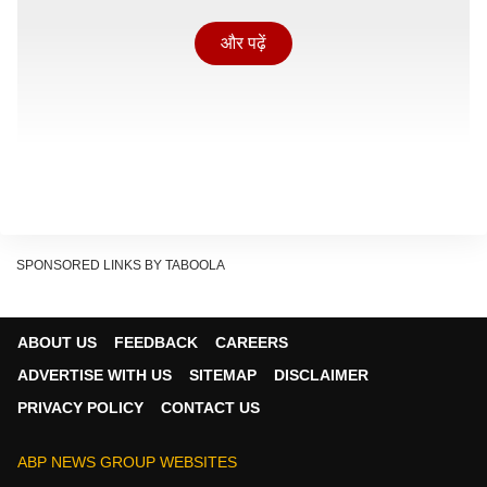
और पढ़ें
SPONSORED LINKS BY TABOOLA
ऑपरेशन सिंदूर (7-10 मई 2025) के दौरान, ऐसे वीडियो सामने
ABOUT US
FEEDBACK
CAREERS
आए थे, जिनमें पाकिस्तान के किराना हिल्स पर बमबारी देखी गई थी.
ADVERTISE WITH US
SITEMAP
DISCLAIMER
माना जाता है कि किराना हिल्स में पाकिस्तान का परमाणु ठिकाना है.
PRIVACY POLICY
CONTACT US
साथ में नूरखान एयरबेस (रावलपिंडी) पर पाकिस्तानी न्यूक्लियर
कमांड एंड कंट्रोल सेंटर को भी भारतीय वायुसेना ने टारगेट किया
ABP NEWS GROUP WEBSITES
था.