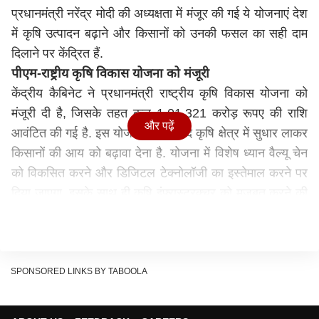
प्रधानमंत्री
नरेंद्र मोदी
की अध्यक्षता में मंजूर की गई ये योजनाएं देश
में कृषि उत्पादन बढ़ाने और किसानों को उनकी फसल का सही दाम
दिलाने पर केंद्रित हैं.
पीएम-राष्ट्रीय कृषि विकास योजना को मंजूरी
केंद्रीय कैबिनेट ने प्रधानमंत्री राष्ट्रीय कृषि विकास योजना को
मंजूरी दी है, जिसके तहत कुल 1,01,321 करोड़ रूपए की राशि
और पढ़ें
आवंटित की गई है. इस योजना का मकसद कृषि क्षेत्र में सुधार लाकर
किसानों की आय को बढ़ावा देना है. योजना में विशेष ध्यान वैल्यू चेन
को विकसित करने और डिजिटल टेक्नोलॉजी का इस्तेमाल करने पर
दिया जाएगा. इसके साथ ही कृषि इंफ़्रास्ट्रक्चर को मजबूत करने की
दिशा में भी काम किया जाएगा.
सरकार ने नेशनल मिशन ऑन एडिबल ऑयल-ऑयलसीड्स के लिए
10,103 करोड़ रूपए की योजना को मंजूरी दी है. इस योजना के
तहत अगले छह वर्षों तक (FY31 तक) काम किया जाएगा. इसका
SPONSORED LINKS BY TABOOLA
मकसद देश में तिलहन के उत्पादन क्षेत्र को 29 मिलियन हेक्टेयर से
बढ़ाकर 33 मिलियन हेक्टेयर करना है, ताकि खाद्य तेलों की पैदावार