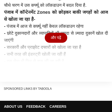
चौथे चरण में उस कर्फ्यू को लॉकडाउन में बदल दिया है.
पंजाब में कॉन्टेनमेंट Zones को छोड़कर बाकी जगहों को आज
से खोला जा रहा है-
-
पंजाब में आज से कर्फ़्यू नहीं केवल लॉकडाउन रहेगा
-
छोटे दुकानदारों और व्यापारियों की ज़्यादा से ज़्यादा दुकानें खोल दी
और पढ़ें
जाएंगी
-
सरकारी और प्राइवेट दफ्तरों को खोला जा रहा है
-
सभी तरह की इंडस्ट्री खोली जा रही हैं
-
बस सेवा भी फिर से शुरु की जा रही है
-
टैक्सी सर्विस और ऑटो रिक्शा भी आज से चलने लगेंगे
-
दोपहिया और चार पहिया वाहनों को गाइडलाइन के मुताबिक चलने
की इजाजत दे दी गई है.
-
सैलून को भी खोलने की इजाजत दे दी गई है
SPONSORED LINKS BY TABOOLA
पंजाब के सीएम कैप्टन अमरिंदर सिंह ने कहा रेड, ग्रीन और ऑरेंज
ज़ोन को समझना मुश्किल है इसलिए पंजाब में कन्फ़ाइनमेंट और नॉन
ABOUT US
FEEDBACK
CAREERS
कन्फ़ायन्मेंट ज़ोन बनाएंगे. पंजाब कोरोना के मामलों में फिलहाल देश में