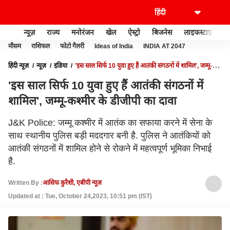
न्यूज़
राज्य
मनोरंजन
खेल
ऐस्ट्रो
बिजनेस
लाइफस्टाइल
मौसम
राशिफल
फोटो गैलरी
Ideas of India
INDIA AT 2047
हिंदी न्यूज़
न्यूज़
इंडिया
'इस साल सिर्फ 10 युवा हुए हैं आतंकी संगठनों में शामिल', जम्मू-
कश्मीर के डीजीपी का दावा
'इस साल सिर्फ 10 युवा हुए हैं आतंकी संगठनों में
शामिल', जम्मू-कश्मीर के डीजीपी का दावा
J&K Police: जम्‍मू कश्‍मीर में आतंक का सफाया करने में सेना के
साथ स्‍थानीय पुल‍िस बड़ी मददगार बनी है. पुल‍िस ने आतंक‍ियों को
आतंकी संगठनों में शाम‍िल होने से रोकने में महत्‍वपूर्ण भूम‍िका न‍िभाई
है.
Written By :
आसिफ कुरैशी, एबीपी न्यूज़
Updated at : Tue, October 24,2023, 10:51 pm (IST)