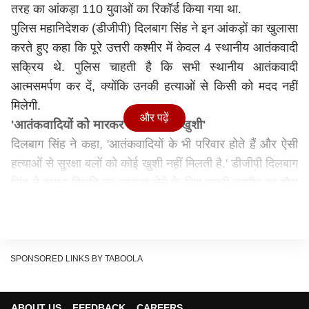
तरह का आंकड़ा 110 युवाओं का र‍िकॉर्ड किया गया था.
पुलिस महानिदेशक (डीजीपी) दिलबाग सिंह ने इन आंकड़ों का खुलासा
करते हुए कहा कि पूरे उत्तरी कश्मीर में केवल 4 स्थानीय आतंकवादी
सक्रिय थे. पुलिस चाहती है कि सभी स्थानीय आतंकवादी
आत्मसमर्पण कर दें, क्योंकि उनकी हत्याओं से किसी को मदद नहीं
मिलेगी.
और पढ़ें
'आतंकवादियों को मारकर नहीं मिलती खुशी'
दिलबाग सिंह ने कहा, 'आतंकवादियों के भी परिवार होते हैं और ऐसी
हत्याओं से सुरक्षा बलों को कोई खुशी नहीं मिलती है.' डीजीपी दिलबाग
सिंह ने सुरक्षा स्थिति का जायजा लेने के ल‍िए उत्तरी कश्मीर का दौरा
क‍िया था. उन्होंने कुपवाड़ा जिले के हंदवाड़ा में माता बद्रकाली मंदिर
में पूजा-अर्चना भी की.
'शांति का रास्ता छोड़ने वाले आतंकी वापस सामान्य जीवन जीने
को हथियार छोड़ें'
SPONSORED LINKS BY TABOOLA
उन्होंने कहा, 'हम यह कहना चाहते है कि ऐसा नहीं है कि हमें
आतंकवादियों की मौत पर खुशी होती है. वे भी एक परिवार से हैं. हम
ABOUT US
FEEDBACK
CAREERS