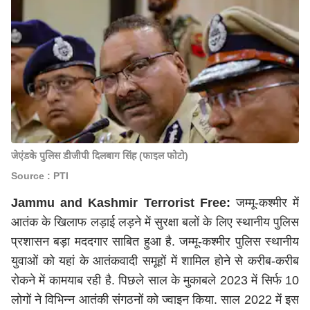
जेएंडके पु‍ल‍िस डीजीपी द‍िलबाग स‍िंह (फाइल फोटो)
Source : PTI
Jammu and Kashmir Terrorist Free:
जम्मू-कश्मीर में
आतंक के खिलाफ लड़ाई लड़ने में सुरक्षा बलों के ल‍िए स्‍थानीय पुल‍िस
प्रशासन बड़ा मददगार साबित हुआ है. जम्मू-कश्मीर पुलिस स्थानीय
युवाओं को यहां के आतंकवादी समूहों में शामिल होने से करीब-करीब
रोकने में कामयाब रही है. पिछले साल के मुकाबले 2023 में स‍िर्फ 10
लोगों ने विभिन्न आतंकी संगठनों को ज्‍वाइन किया. साल 2022 में इस