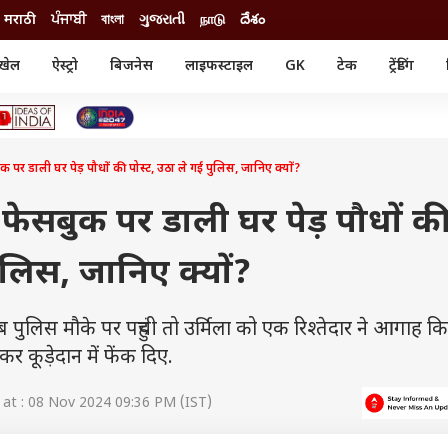
मराठी
ਪੰਜਾਬੀ
বাংলা
ગુજરાતી
நாடு
దేశం
खेल
ऐस्ट्रो
बिजनेस
लाइफस्टाइल
GK
टेक
ट्रेंडिंग
ंजन
ऑटो
खेल
ुड
कार
क्रिकेट
री सिनेमा
टेक्नोलॉजी
शिक्षा
ल सिनेमा
ुक पर डाली घर पेड़ पौधों की पोस्ट, उठा ले गई पुलिस, जानिए क्यों?
मोबाइल
रिजल्ट
्रिटीज
चैटजीपीटी
नौकरी
ी
े फेसबुक पर डाली घर पेड़ पौधों क
गैजेट
वेब स्टोरीज
ुलिस, जानिए क्यों?
यूटिलिटी न्यूज़
कल्चर
फैक्ट चेक
िस मौके पर पहुंची तो उर्मिला को एक रिश्तेदार ने आगाह 
र कूड़ेदान में फेंक दिए.
at : 08 Nov 2024 09:36 PM (IST)