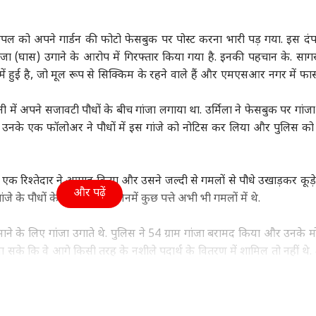
महाराष्ट्र
इंडिया
क्रिक
पल को अपने गार्डन की फोटो फेसबुक पर पोस्ट करना भारी पड़ गया. इस दं
ांजा (घास) उगाने के आरोप में गिरफ्तार किया गया है. इनकी पहचान के. सागर 
ें हुई है, जो मूल रूप से सिक्किम के रहने वाले हैं और एमएसआर नगर में फास
ी भी कीमत पर हो
राहुल गांधी रांची क्यों नहीं
'आप मर्द हैं तो...' तृषा पर
मैच 
नी में अपने सजावटी पौधों के बीच गांजा लगाया था. उर्मिला ने फेसबुक पर गांज
, ईरान से समझौते के
गए? संजय निरुपम का
स्टालिन के कमेंट के बाद
फिक्
िए. उनके एक फॉलोअर ने पौधों में इस गांजे को नोटिस कर लिया और पुलिस को
्यों बेताब हैं ट्रंप?
ी
कांग्रेस पर हमला
दिल्ली NCR
खुशबू सुंदर का फूटा गुस्सा
विश्व
है?
फूड
 एक रिश्तेदार ने आगाह किया और उसने जल्दी से गमलों से पौधे उखाड़कर कूड़ेद
और पढ़ें
ंजे के पौधों के निशान मिले, जिनमें कुछ पत्ते अभी भी गमलों में थे.
शनल साइड नहीं
दिल्ली में आज भी जारी
लाल सागर में कैसे डूबा
हैदर
ना चाहता था', 'लॉक
रहेगा बारिश का सिलसिला,
भारतीय जहाज? सभी 13
कौन 
 कमाने के लिए गांजा उगाते थे. पुलिस ने 54 ग्राम गांजा बरामद किया और उनके 
' से एविक्शन के बाद
जानें IMD का अपडेट
भारतीयों को सुरक्षित
पर 
के कि वे आगे किसी तरह के नशीले पदार्थ के वितरण में शामिल तो नहीं थे. शु
हर्षद चोपड़ा
निकाला गया, जानें अपडेट
 किया, लेकिन बाद में पुलिस ने 18 अक्टूबर को पोस्ट की पुष्टि की.
मानत पर रिहा कर दिया गया. उनके खिलाफ नारकोटिक ड्रग्स एंड साइकोट्रोपिक सब
िया गया है.