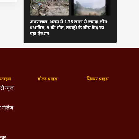
विदेशी
्होंने
 दवाएं
अरुणाचल-असम में 1.38 लाख से ज्यादा लोग
PM मोदी ने अ
प्रभावित, 5 की मौत, तबाही के बीच केंद्र का
फुटबॉल, शेयर
टूडेंट
बड़ा ऐक्शन
्टाइल
गोल्ड प्राइस
सिल्वर प्राइस
टी न्यूज़
 नॉलेज
ल्चर