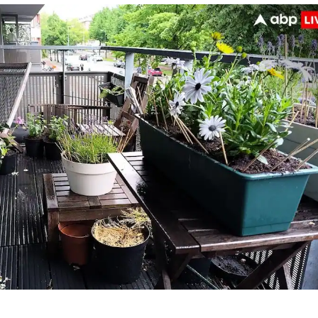
 कार्नर
 आर्टिकल्स
टॉप रील्स