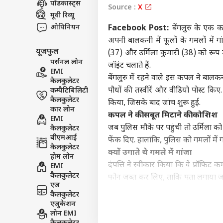
पॉडकास्ट्स
Source :
X
विश्व
मूवी रिव्यू
एडवर्टाइज विथ अस
ओपिनियन
Facebook Post:
बेंगलुरु के एक क
प्राइवेसी पॉलिसी
अपनी बालकनी में फूलों के गमलों में ग
यूजफुल
कॉन्टैक्ट अस
(37) और उर्मिला कुमारी (38) को रूप म
पर्सनल लोन
जॉइंट चलाते हैं.
सेंड फीडबैक
EMI
'किस
बेंगलुरु में रहने वाले इस कपल ने बालक
कैलकुलेटर
अबाउट अस
डील'
पौधों की तस्वीरें और वीडियो पोस्ट क
कम्पैटिबिलिटी
लिए क
ओटीट
करियर्स
कैलकुलेटर
किया, जिसके बाद जांच शुरू हुई.
कार लोन
कपल ने की सबूत मिटाने की कोशिश
EMI
जब पुलिस मौके पर पहुंची तो उर्मिला को
कैलकुलेटर
बीएमआई
फेंक दिए. हालांकि, पुलिस को गमलों में गा
कैलकुलेटर
'इमो
क्यों उगाते थे गमले में गांजा
होम लोन
दिखा
दंपत्ति ने स्वीकार किया कि वे प्रॉफिट
EMI
LOGIN
अप 2
कैलकुलेटर
फोन जब्त कर लिए, ताकि पता लगाया जा स
बोले 
एज
उर्मिला ने तस्वीरें पोस्ट करने से इनकार
कैलकुलेटर
गिरफ्तारी के बाद दंपत्ति को थाने से ज
एजुकेशन
लोन EMI
(एनडीपीएस) एक्ट के तहत मामला दर्ज क