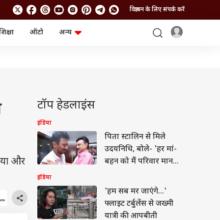
विज्ञापन के लिए संपर्क करें
शिक्षा
ऑटो
अन्य
बिजनेस
लाइफस्टाइल
पर्सनल फाइनेंस
स्वास्थ्य
स्टॉक मार्केट
ट्रैवल
म्यूचुअल फंड्स
फूड
क्रिप्टो
फैशन
आईपीओ
Health and Fitness
टॉप हेडलाइंस
ी
फोटो गैलरी
जनरल नॉलेज
इंडिया
पिता स्टालिन से मिले
वीडियो
उदयनिधि, बोले- 'हर मां-
किया और
बहन को मैं परिवार मानता
हूं'
इंडिया
'हम सब मर जाएंगे...'
फ्लाइट टर्बुलेंस से जख्मी
यात्री की आपबीती