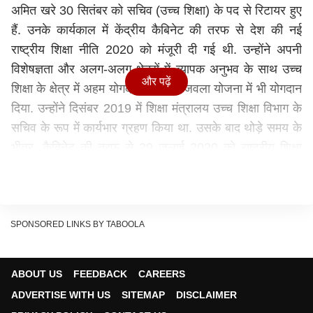
अमित खरे 30 सितंबर को सचिव (उच्च शिक्षा) के पद से रिटायर हुए
हैं. उनके कार्यकाल में केंद्रीय कैबिनेट की तरफ से देश की नई
राष्ट्रीय शिक्षा नीति 2020 को मंजूरी दी गई थी. उन्होंने अपनी
विशेषज्ञता और अलग-अलग क्षेत्रों में व्यापक अनुभव के साथ उच्च
और पढ़ें
शिक्षा के क्षेत्र में अहम योगदान दिया. उज्‍जवला योजना में भी योगदान
दिया. उन्होंने दिसंबर 2019 में शिक्षा मंत्रालय उच्च शिक्षा विभाग के
सचिव के रूप में कार्यभार ग्रहण किया था. उसके बाद थोड़े समय के
भीतर, कैबिनेट की तरफ से 29 जुलाई 2020 को राष्ट्रीय शिक्षा
नीति 2020 को मंजूरी दी गई थी.
Former higher education secretary Amit Khare
appointed as advisor to PM Narendra Modi:
Personnel Ministry order
SPONSORED LINKS BY TABOOLA
— Press Trust of India (@PTI_News)
October 12,
2021
ABOUT US
FEEDBACK
CAREERS
चारा घोटाले को किया था उजागर
ADVERTISE WITH US
SITEMAP
DISCLAIMER
अमित खरे ने बहुचर्चित चारा घाटोले का पर्दाफाश किया था जिसमें