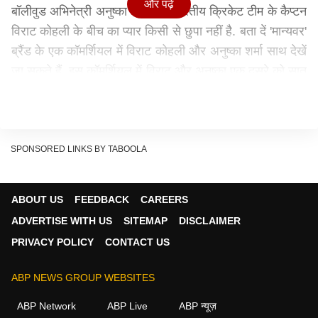
और पढ़ें
बॉलीवुड अभिनेत्री अनुष्का शर्मा और भारतीय क्रिकेट टीम के कैप्टन
विराट कोहली के बीच का प्यार किसी से छुपा नहीं है. बता दें 'मान्यवर'
ब्रैंड के एक कॉमर्शियल में विराट कोहली और अनुष्का शर्मा साथ देखें
जा सकते हैं. इस कॉमर्शियल में विराट और अनुष्का एक दूसरे को सात
वचन देते नजर आ रहे हैं. क्या हैं उनके वचन आइए जानते हैं.
SPONSORED LINKS BY TABOOLA
ABOUT US
FEEDBACK
CAREERS
ADVERTISE WITH US
SITEMAP
DISCLAIMER
PRIVACY POLICY
CONTACT US
ABP NEWS GROUP WEBSITES
ABP Network
ABP Live
ABP न्यूज़