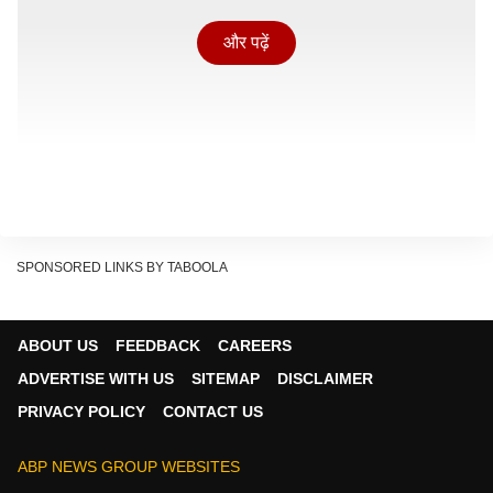
और पढ़ें
SPONSORED LINKS BY TABOOLA
ABOUT US
FEEDBACK
CAREERS
ADVERTISE WITH US
SITEMAP
DISCLAIMER
मां विंध्यवासिनी को आदिशक्ति का स्वरूप माना जाता है. नवरात्रि की
PRIVACY POLICY
CONTACT US
तरह भले ही यह पर्व उतना प्रसिद्ध न हो, लेकिन शक्ति उपासकों के
लिए विन्ध्यवासिनी षष्ठी का विशेष महत्व है.
ABP NEWS GROUP WEBSITES