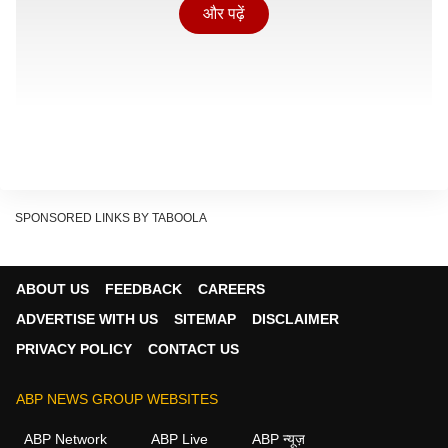
और पढ़ें
SPONSORED LINKS BY TABOOLA
ABOUT US
FEEDBACK
CAREERS
ADVERTISE WITH US
SITEMAP
DISCLAIMER
PRIVACY POLICY
CONTACT US
आजकल बहुत लोग घर में स्फटिक शिवलिंग रखते हैं, लेकिन सही
विधि और नियमों की जानकारी कम लोगों को होती है. केवल पूजा की
ABP NEWS GROUP WEBSITES
वस्तु समझकर इसे रखना नहीं चाहिए. शिवलिंग की स्थापना पूरी
ABP Network
ABP Live
ABP न्यूज़
श्रद्धा, नियम और पवित्रता के साथ की जानी चाहिए.