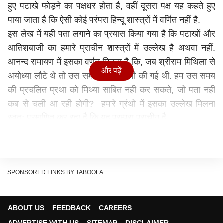
हुए पटाखे फोड़ने का पक्षधर होता है, वहीं दूसरा पक्ष यह कहते हुए
पाया जाता है कि ऐसी कोई परंपरा हिन्दू शास्त्रों में वर्णित नहीं है.
इस लेख में यही पता लगाने का प्रयास किया गया है कि पटाखों और
आतिशबाजी का हमारे प्राचीन शास्त्रों में उल्लेख है अथवा नहीं.
आनन्द रामायण में इसका वर्णन मिलता है कि, जब श्रीराम मिथिला से
और पढ़ें
अयोध्या लौटे थे तो उस समय आतिशबाजी की गई थी. हम उस समय
की प्रचलित प्रथा को मिथ्या साबित नही कर सकते, जो पता नहीं
कब से चली आ रही होगी? हमारे ग्रंथो में इसका उल्लेख मिलना
स्वतः प्रमाणित कर रहा है कि यह परम्परा प्राचीन है.
आज 12 नवंबर को दिवाली का पर्व है और अब आधुनिक सामाज के
ठेकेदार हमें सीख देने लगेंगे की आतिशबाजी क्यों नहीं करनी चाहिए.
कैसी विडंबना है कि आपके घरों और कार्यालयों में दिनरात
एयरकंडीशनर घरघरा कर कई टन "सी एफ सी" छोड़कर वातावरण
SPONSORED LINKS BY TABOOLA
को प्रदूषित करत रहें हैं, प्रदूषण फैला रहा हैं, तब ज्ञान कहां चला
जाता है? बड़े जेट विमान और SUV गाड़ियां जहरीला धुंआ कार्बन
ABOUT US
FEEDBACK
CAREERS
छोड़ती हैं तब प्रदूषण की चिंता नही होती है? विवाह शादीयों में
ADVERTISE WITH US
SITEMAP
DISCLAIMER