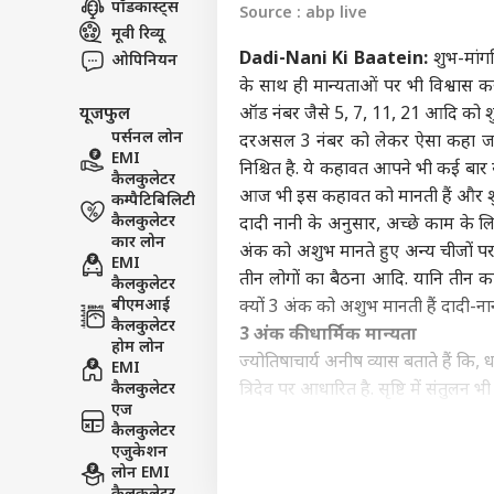
पॉडकास्ट्स
Source : abp live
इंडिय
मूवी रिव्यू
एडवर्टाइज विथ अस
Dadi-Nani Ki Baatein:
शुभ-मांग
ओपिनियन
प्राइवेसी पॉलिसी
के साथ ही मान्यताओं पर भी विश्वास करते
यूजफुल
ऑड नंबर जैसे 5, 7, 11, 21 आदि को शुभ
कॉन्टैक्ट अस
पर्सनल लोन
दरअसल 3 नंबर को लेकर ऐसा कहा जाता 
सेंड फीडबैक
EMI
'सें
निश्चित है. ये कहावत आपने भी कई बा
कैलकुलेटर
अबाउट अस
पालन
आज भी इस कहावत को मानती हैं और शुभ 
कम्पैटिबिलिटी
केंद्
ओटीट
करियर्स
कैलकुलेटर
दादी नानी के अनुसार, अच्छे काम के लिए
कार लोन
अंक को अशुभ मानते हुए अन्य चीजों पर 
EMI
तीन लोगों का बैठना आदि. यानि तीन 
कैलकुलेटर
बीएमआई
क्यों 3 अंक को अशुभ मानती हैं दादी-ना
कैलकुलेटर
3 अंक की धार्मिक मान्यता
कंगन
होम लोन
विधा
ज्योतिषाचार्य अनीष व्यास बताते हैं कि, 
EMI
LOGIN
कंफर
कैलकुलेटर
त्रिदेव पर आधारित है. सृष्टि में संतुलन भी
सकते 
एज
परिक्रमा का मुख्य अंक भी 3 है. शिवजी का 
कैलकुलेटर
अलावा टैरो कार्ड में भी 3 अंक को गज क
एजुकेशन
हालांकि मान्यताओं के आधार पर 3 अंक क
लोन EMI