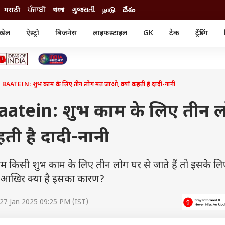
मराठी
ਪੰਜਾਬੀ
বাংলা
ગુજરાતી
நாடு
దేశం
खेल
ऐस्ट्रो
बिजनेस
लाइफस्टाइल
GK
टेक
ट्रेंडिंग
ंजन
ऑटो
खेल
ुड
कार
क्रिकेट
री सिनेमा
टेक्नोलॉजी
शिक्षा
ल सिनेमा
ATEIN: शुभ काम के लिए तीन लोग मत जाओ, क्यों कहती है दादी-नानी
मोबाइल
रिजल्ट
्रिटीज
चैटजीपीटी
नौकरी
ी
atein: शुभ काम के लिए तीन 
गैजेट
वेब स्टोरीज
ती है दादी-नानी
यूटिलिटी न्यूज़
कल्चर
फैक्ट चेक
िसी शुभ काम के लिए तीन लोग घर से जाते हैं तो इसके लि
ैं आखिर क्या है इसका कारण?
27 Jan 2025 09:25 PM (IST)