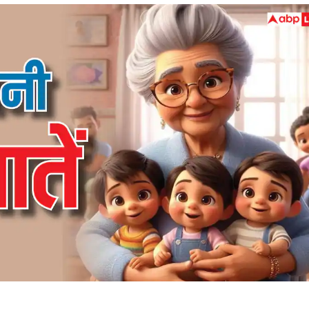
 कार्नर
 आर्टिकल्स
टॉप रील्स