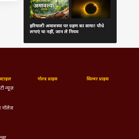
 की
वक्री शनि कर
है कि
हरियाली अमावस्या पर ग्रहण का साया! पौधे
कर लें सरसों
लगाएं या नहीं, जान लें नियम
ता को
शांत
्टाइल
गोल्ड प्राइस
सिल्वर प्राइस
टी न्यूज़
 नॉलेज
ल्चर