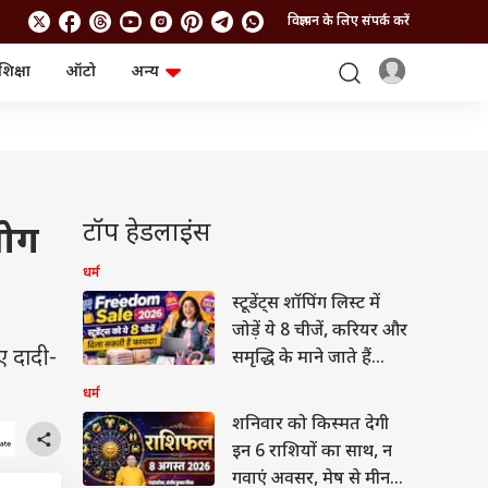
विज्ञापन के लिए संपर्क करें
शिक्षा
ऑटो
अन्य
बिजनेस
लाइफस्टाइल
पर्सनल फाइनेंस
स्वास्थ्य
स्टॉक मार्केट
ट्रैवल
म्यूचुअल फंड्स
फूड
क्रिप्टो
फैशन
आईपीओ
Health and Fitness
टॉप हेडलाइंस
लोग
फोटो गैलरी
जनरल नॉलेज
धर्म
स्टूडेंट्स शॉपिंग लिस्ट में
वीडियो
जोड़ें ये 8 चीजें, करियर और
ए दादी-
समृद्धि के माने जाते हैं
फायदेमंद
धर्म
शनिवार को किस्मत देगी
इन 6 राशियों का साथ, न
गवाएं अवसर, मेष से मीन