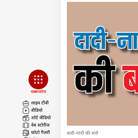
एक्सप्लोरर
लाइव टीवी
वीडियो
पर्सनल
शॉर्ट वीडियो
वेब स्टोरीज
टॉप
फोटो गैलरी
दादी-नानी की बातें
हॅलो गेस्ट