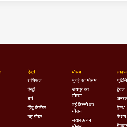
ते हैं. घर से निकलते समय 3 बार छींक आने को भी बुरा संकेत माना जाता है. खाने
गल काम में नहीं पहनना काले कपड़े, क्यों कहती है दादी-नानी
िर्फ मान्यताओं और जानकारियों पर आधारित है. यहां यह बताना जरूरी 
न्यता, जानकारी की पुष्टि नहीं करता है. किसी भी जानकारी या मान्य
ञ से सलाह लें.
(IST)
ndu Dharm
Moral Story
Gyan Ki Baat
Dadi Nani Ki Baatein
ywhere - Download ABPLIVE on
Android
and
iOS
now!
ज़
ऐस्ट्रो
मौसम
लाइफस
राशिफल
मुंबई का मौसम
यूटिलि
ऐस्ट्रो
जयपुर का
ट्रैवल
मौसम
धर्म
जनरल
नई दिल्ली का
हिंदू कैलेंडर
हेल्थ
मौसम
ग्रह गोचर
फैशन
लखनऊ का
ऐग्रक
मौसम