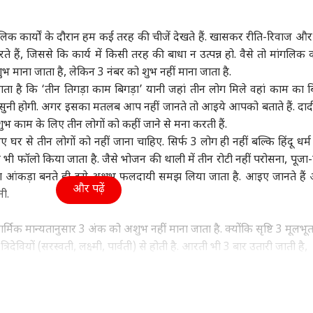
ा
उत्तर प्रदेश और उत्तराखंड
क्रिकेट
हेल्थ
लिक कार्यों के दौरान हम कई तरह की चीजें देखते हैं. खासकर रीति-रिवाज औ
 हैं, जिससे कि कार्य में किसी तरह की बाधा न उत्पन्न हो. वैसे तो मांगलिक कार
 माना जाता है, लेकिन 3 नंबर को शुभ नहीं माना जाता है.
है कि ‘तीन तिगड़ा काम बिगड़ा’ यानी जहां तीन लोग मिले वहां काम का ब
सरशिप नहीं, कानून का
UP चुनाव से पहले RLD में
श्रीलंका के खिलाफ टेस्ट में
कैंस
र सुनी होगी. अगर इसका मतलब आप नहीं जानते तो आइये आपको बताते हैं. दाद
', AI कंटेंट-CSAM पर
बड़ा बदलाव, ऐश्वर्य राज सिंह
सबसे ज्यादा विकेट लेने वाले
सकता
काम के लिए तीन लोगों को कहीं जाने से मना करती हैं.
र की मेटा को दो टूक
ी
बने प्रदेश अध्यक्ष
विश्व
5 भारतीय गेंदबाज
इंडिया
रोज 
इंडि
 घर से तीन लोगों को नहीं जाना चाहिए. सिर्फ 3 लोग ही नहीं बल्कि हिंदू धर्म 
सच
भी फॉलो किया जाता है. जैसे भोजन की थाली में तीन रोटी नहीं परोसना, पूजा-प
का आंकड़ा बनते ही इसे अशुभ फलदायी समझ लिया जाता है. आइए जानते है
और पढ़ें
नी.
ा रनौत की 'भारत भाग्य
अपने ही पैर पर कुल्हाड़ी...,
एक पर हमला, तीनों पर
ड्रो
ता' की ओटीटी रिलीज
भारत-चीन पर 100% टैरिफ
माना जाएगा अटैक! पाक-
वायु
धार्मिक मान्यतानुसार 3 अंक को अशुभ नहीं माना जाता है. क्योंकि सृष्टि 3 मूलभूत
्म, जानें कब-कहां देख
का US सीनेटर ने किया
सऊदी-तुर्किए डिफेंस डील पर
क्या
 त्रिदेवियों (सरस्वती, लक्ष्मी, पार्वती) से होती है. आरती भी 3 बार उतारी जाती है,
हैं
विरोध
क्या बोला भारत?
त्रिशूल भी 3 भागों में बंटा है. कुंडली में भी 3 ग्रह को प्रमुख माना जाता है. इसक
ा ऊर्जावान माना जाता है.
ो शुभ नहीं माना जाता है. इसलिए जब विवाह के लिए रिश्ता तय करने जाते हैं 