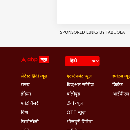
है तो... 11 मेडिकल इंस्टीट्यूट ने ज
क्या होती है दिक्कत
डॉक्टरों ने जब उसकी आंखों की गहराई स
सिस्टॉइड मैक्युलोपैथी कहा जाता है. इसम
और नजर धुंधली या कमजोर हो जाती है.
SPONSORED LINKS BY TABOOLA
हालत में सुधार होने लगा. एक हफ्ते 
पूरी तरह सामान्य हो गई.
एक्सपर्ट का क्या कहना
डॉक्टरों के मुताबिक, नियासिन की साम
डॉक्टर की निगरानी में ली जानी चाहिए
इमेजिंग तकनीक से रेटिना के मैक्युला 
लेटेस्ट हिंदी न्यूज़
एंटरटेनमेंट न्यूज़
स्पोर्ट्स न्यू
Journal of VitreoRetinal Diseases म
राज्य
विजुअल स्टोरीज़
क्रिकेट
डॉक्टर की सलाह के सप्लीमेंट लेना खत
इंडिया
बॉलीवुड
आईपीएल
इसे भी पढ़ें -
Side Effects Of Birth 
फोटो गैलरी
टीवी न्यूज़
जानें कितनी सच है यह बात?
Disclaimer: यह जानकारी रिसर्च स्
विश्व
OTT न्यूज़
मानें. किसी भी नई गतिविधि या व्याय
टेक्नोलॉजी
भोजपुरी सिनेमा
Check out below Health Tool