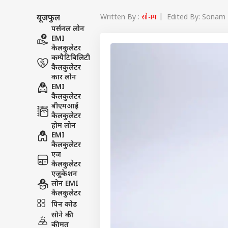
Written By :
सोनम
| Edited By: Sonam 
यूजफुल
पर्सनल लोन
EMI
कैलकुलेटर
कम्पैटिबिलिटी
कैलकुलेटर
कार लोन
EMI
कैलकुलेटर
बीएमआई
कैलकुलेटर
होम लोन
EMI
कैलकुलेटर
एज
कैलकुलेटर
एजुकेशन
लोन EMI
पर्सनल
कैलकुलेटर
पिन कोड
सोने की
टॉप
कीमत
हॅलो गेस्ट