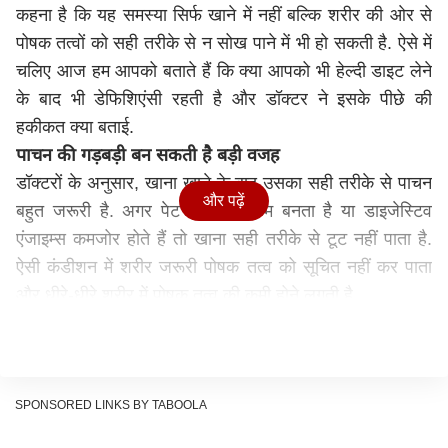
कहना है कि यह समस्या सिर्फ खाने में नहीं बल्कि शरीर की ओर से
पोषक तत्वों को सही तरीके से न सोख पाने में भी हो सकती है. ऐसे में
चलिए आज हम आपको बताते हैं कि क्या आपको भी हेल्दी डाइट लेने
के बाद भी डेफिशिएंसी रहती है और डॉक्टर ने इसके पीछे की
हकीकत क्या बताई.
पाचन की गड़बड़ी बन सकती है बड़ी वजह
डॉक्टरों के अनुसार, खाना खाने के बाद उसका सही तरीके से पाचन
और पढ़ें
बहुत जरूरी है. अगर पेट में एसिड कम बनता है या डाइजेस्टिव
एंजाइम्स कमजोर होते हैं तो खाना सही तरीके से टूट नहीं पाता है.
ऐसी कंडीशन में शरीर जरूरी पोषक तत्व को सूचित नहीं कर पाता
और धीरे-धीरे शरीर में पोषक तत्व की कमी होने लगती है.
ये भी पढ़ें-
Are Black Plastic Containers Safe:
प्लास्टिक के काले डब्बों में पैक करवाते हैं खाना, जानिए सेहत के
लिए यह कितना खतरनाक?
आंतों की सेहत भी है जरूरी
SPONSORED LINKS BY TABOOLA
छोटी आंत में मौजूद सूक्ष्म संरचनाएं पोषक तत्वों को खून में पहुंचाने का