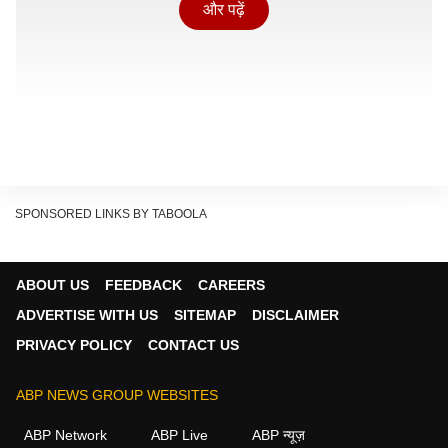
और पढ़ें
SPONSORED LINKS BY TABOOLA
ABOUT US
FEEDBACK
CAREERS
ADVERTISE WITH US
SITEMAP
DISCLAIMER
PRIVACY POLICY
CONTACT US
तमिलनाडु के सीएम विजय ने घरेलू उपभोक्ताओं के लिए हर दो महीने
ABP NEWS GROUP WEBSITES
में 200 यूनिट बिजली देने का ऐलान करते हुए आदेश में कहा है कि
ABP Network
ABP Live
ABP न्यूज़
जिनकी दो महीने की खपत 500 यूनिट तक है, उनपर यह फैसला