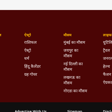
ज़
ऐस्ट्रो
मौसम
लाइफस
राशिफल
मुंबई का मौसम
यूटिलि
ऐस्ट्रो
जयपुर का
ट्रैवल
मौसम
धर्म
जनरल
नई दिल्ली का
हिंदू कैलेंडर
हेल्थ
मौसम
ग्रह गोचर
फैशन
लखनऊ का
ऐग्रक
मौसम
नोएडा का मौसम
Advertise With Us
Sitemap
Disc