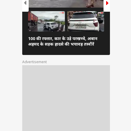
100 की रफ्तार, कार के उड़े परखच्चे, अबान
चढ़ावा चोर...
अहमद के सड़क हादसे की भयावह तस्वीरें
सांसदों का प्र
Advertisement