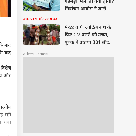
गड़बड़ी मिली तो क्या होगा?
निर्वाचन आयोग ने जारी
किए नए नियम
उत्तर प्रदेश और उत्तराखंड
मेरठ: योगी आदित्यनाथ के
फिर CM बनने की मन्नत,
युवक ने उठाया 301 लीटर
 के बाद
का कांवड़
के बाद
Advertisement
 विशेष
रहा और
 भारतीय
यह रही
या गया