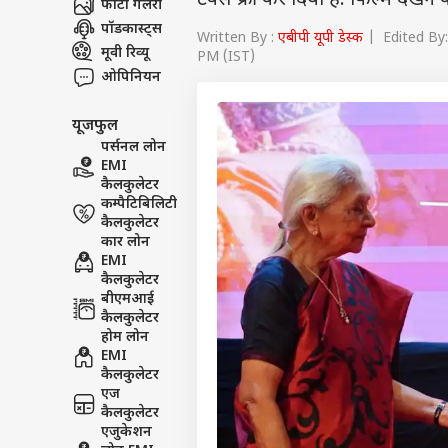
टैक्स फ्री कर दिया है. फिल्म देखन
फोटो गैलरी
पॉडकास्ट्स
Written By :
एबीपी यूपी डेस्क
| Edited By:
मूवी रिव्यू
PM (IST)
ओपिनियन
यूजफुल
पर्सनल लोन
EMI
कैलकुलेटर
कम्पैटिबिलिटी
कैलकुलेटर
कार लोन
EMI
कैलकुलेटर
बीएमआई
कैलकुलेटर
होम लोन
EMI
कैलकुलेटर
एज
कैलकुलेटर
एजुकेशन