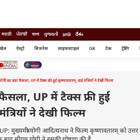
मराठी
ਪੰਜਾਬੀ
বাংলা
ગુજરાતી
நாடு
దేశం
खेल
ऐस्ट्रो
बिजनेस
लाइफस्टाइल
GK
टेक
ट्रेंडिंग
ंजन
ऑटो
खेल
ुड
कार
क्रिकेट
री सिनेमा
टेक्नोलॉजी
शिक्षा
ल सिनेमा
गी का बड़ा फैसला, UP में टैक्स फ्री हुई कृष्णावतारम्, कई मंत्रियों ने देखी फिल्म
मोबाइल
रिजल्ट
्रिटीज
चैटजीपीटी
नौकरी
ी
सला, UP में टैक्स फ्री हुई
गैजेट
वेब स्टोरीज
त्रियों ने देखी फिल्म
यूटिलिटी न्यूज़
कल्चर
फैक्ट चेक
ख्यमंत्री योगी आदित्यनाथ ने फिल्म कृष्णावतारम् को उत्तर प्र