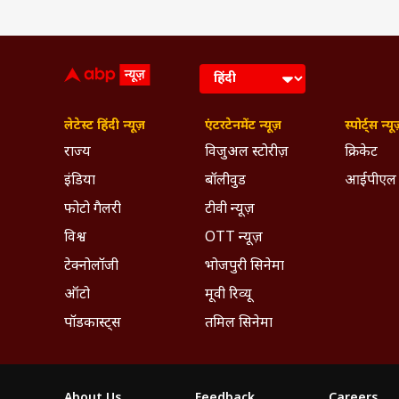
लेटेस्ट हिंदी न्यूज़
एंटरटेनमेंट न्यूज़
स्पोर्ट्स न्यू
राज्य
विजुअल स्टोरीज़
क्रिकेट
इंडिया
बॉलीवुड
आईपीएल
फोटो गैलरी
टीवी न्यूज़
विश्व
OTT न्यूज़
टेक्नोलॉजी
भोजपुरी सिनेमा
ऑटो
मूवी रिव्यू
पॉडकास्ट्स
तमिल सिनेमा
About Us
Feedback
Careers