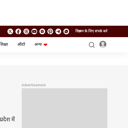
विज्ञापन के लिए संपर्क करें
शिक्षा
ऑटो
अन्य
बिजनेस
लाइफस्टाइल
पर्सनल फाइनेंस
स्वास्थ्य
स्टॉक मार्केट
ट्रैवल
म्यूचुअल फंड्स
फूड
क्रिप्टो
फैशन
आईपीओ
Health and Fitness
Advertisement
फोटो गैलरी
जनरल नॉलेज
वीडियो
देश में