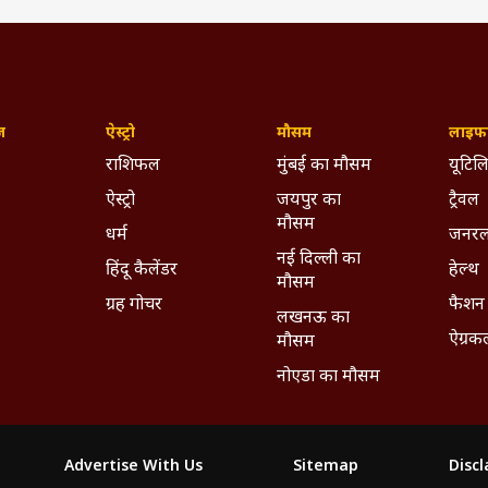
ज़
ऐस्ट्रो
मौसम
लाइफस
राशिफल
मुंबई का मौसम
यूटिलि
ऐस्ट्रो
जयपुर का
ट्रैवल
मौसम
धर्म
जनरल
नई दिल्ली का
हिंदू कैलेंडर
हेल्थ
मौसम
ग्रह गोचर
फैशन
लखनऊ का
ऐग्रक
मौसम
नोएडा का मौसम
Advertise With Us
Sitemap
Disc