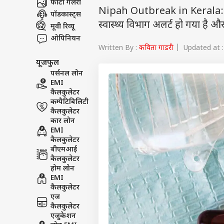
फोटो गैलरी
Nipah Outbreak in Kerala: केरल म
पॉडकास्ट्स
स्वास्थ्य विभाग अलर्ट हो गया है औ
मूवी रिव्यू
ओपिनियन
Written By :
कविता गाडरी
| Updated at :
यूजफुल
पर्सनल लोन
EMI
कैलकुलेटर
कम्पैटिबिलिटी
कैलकुलेटर
कार लोन
EMI
कैलकुलेटर
बीएमआई
कैलकुलेटर
होम लोन
EMI
कैलकुलेटर
एज
कैलकुलेटर
एजुकेशन