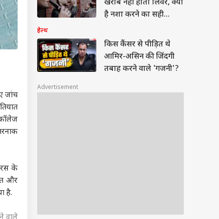
खराब नहीं होता लिवर, क्या
है नशा करने का सही
पैमाना?
हेल्थ
किस कैंसर से पीड़ित थे
आमिर-असिन की जिंदगी
तबाह करने वाले 'गजनी'?
Advertisement
ए जांच
हतियात
 कॉलेज
खतरनाक
यरस के
स्त और
ा है.
े वाले