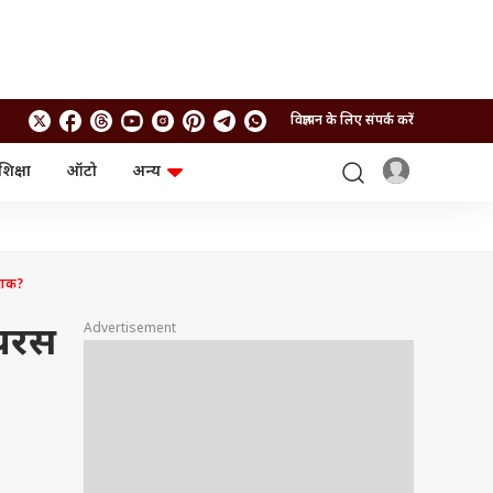
विज्ञापन के लिए संपर्क करें
शिक्षा
ऑटो
अन्य
बिजनेस
लाइफस्टाइल
पर्सनल फाइनेंस
स्वास्थ्य
स्टॉक मार्केट
ट्रैवल
म्यूचुअल फंड्स
फूड
नाक?
क्रिप्टो
फैशन
आईपीओ
Health and Fitness
Advertisement
ायरस
फोटो गैलरी
जनरल नॉलेज
वीडियो