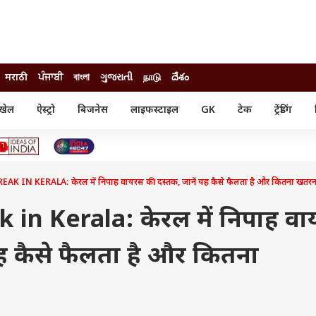
मराठी
ਪੰਜਾਬੀ
বাংলা
ગુજરાતી
நாடு
దేశం
खेल
ऐस्ट्रो
बिजनेस
लाइफस्टाइल
GK
टेक
ट्रेंडिंग
ंजन
ऑटो
खेल
ुड
कार
क्रिकेट
री सिनेमा
टेक्नोलॉजी
शिक्षा
ल सिनेमा
 IN KERALA: केरल में निपाह वायरस की दस्तक, जानें यह कैसे फैलता है और कितना खतर
मोबाइल
रिजल्ट
्रिटीज
चैटजीपीटी
नौकरी
ी
in Kerala: केरल में निपाह व
गैजेट
वेब स्टोरीज
यह कैसे फैलता है और कितना
यूटिलिटी न्यूज़
कल्चर
फैक्ट चेक