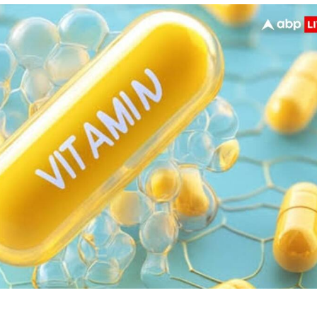
 कार्नर
 आर्टिकल्स
टॉप रील्स