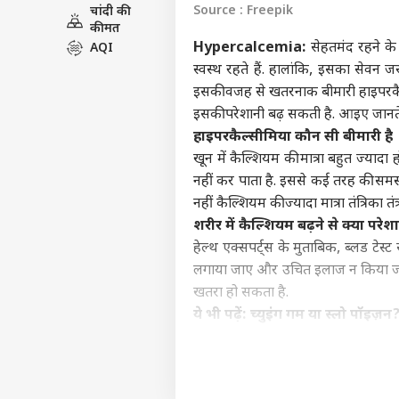
Source : Freepik
चांदी की
विश्व
कीमत
एडवर्टाइज विथ अस
Hypercalcemia:
सेहतमंद रहने के 
AQI
प्राइवेसी पॉलिसी
स्वस्थ रहते हैं. हालांकि, इसका सेवन
कॉन्टैक्ट अस
इसकी वजह से खतरनाक बीमारी हाइपरक
सेंड फीडबैक
इसकी परेशानी बढ़ सकती है. आइए जानते
सीमा
हाइपरकैल्सीमिया कौन सी बीमारी है
अबाउट अस
तैना
पाक 
इंडिय
खून में कैल्शियम की मात्रा बहुत ज्याद
करियर्स
नहीं कर पाता है. इससे कई तरह की समस्य
नहीं कैल्शियम की ज्यादा मात्रा तंत्रि
शरीर में कैल्शियम बढ़ने से क्या परेशान
हेल्थ एक्सपर्ट्स के मुताबिक, ब्लड ट
क्या
लगाया जाए और उचित इलाज न किया जाए 
शाद
LOGIN
खतरा हो सकता है.
पार्ट
ये भी पढ़ें:
च्युइंग गम या स्लो पॉइज़न?
हाइपरकैल्सीमिया का कारण
1. डॉक्टर
2. विटामिन रिच फूड्स का ज्यादा सेवन.
3
हाइपरकैल्सीमिया की पहचान कैसे करे