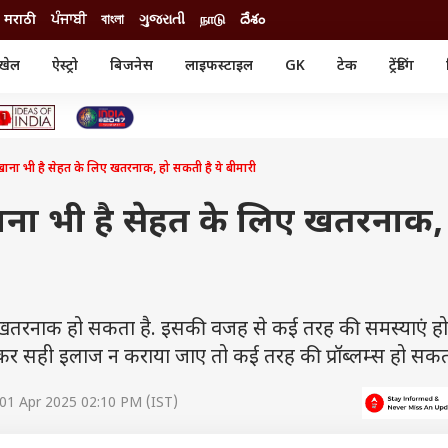
मराठी
ਪੰਜਾਬੀ
বাংলা
ગુજરાતી
நாடு
దేశం
खेल
ऐस्ट्रो
बिजनेस
लाइफस्टाइल
GK
टेक
ट्रेंडिंग
ंजन
ऑटो
खेल
ुड
कार
क्रिकेट
री सिनेमा
टेक्नोलॉजी
शिक्षा
ल सिनेमा
खाना भी है सेहत के लिए खतरनाक, हो सकती है ये बीमारी
मोबाइल
रिजल्ट
्रिटीज
चैटजीपीटी
नौकरी
ी
ाना भी है सेहत के लिए खतरनाक,
गैजेट
वेब स्टोरीज
यूटिलिटी न्यूज़
कल्चर
फैक्ट चेक
ना खतरनाक हो सकता है. इसकी वजह से कई तरह की समस्याएं 
र सही इलाज न कराया जाए तो कई तरह की प्रॉब्लम्स हो सकती
01 Apr 2025 02:10 PM (IST)