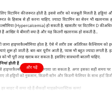
महाराष्ट्र
क्रिकेट
बॉली
लिए विटामिन की जरूरत होती है. इससे शरीर को मजबूती मिलती है. हड्डियां औ
 जरूरत के हिसाब से ही करना चाहिए. ज्यादा विटामिन का सेवन भी खतरनाक हो
ैल्सीमिया (Hypercalcemia) हो सकती है. खासतौर पर विटामिन D की अधि
 हैं आखिर ये बीमारी क्या है और यह कितनी खतरनाक हो सकती है...
 पर चीनी हथियारों की
'मैं करारा जवाब दूंगी...', गूंगी
यश दयाल से जयंत यादव
ती पर भारत की दो टूक,
गुड़िया विवाद पर पहली बार
तक, नए सीजन से पहले 4
कान
को दी सीधी चेतावनी
ा
बोलीं सुनेत्रा पवार
इंडिया
स्टार खिलाड़ियों की बदली
इंडिया
लुक
विश्व
ा हो जाना हाइपरकैल्सीमिया होता है. ऐसे में शरीर उस अतिरिक्त कैल्शियम को इस
टीम
वाले
ाएं शुरू हो जाती है. बार-बार यूरीन आती है, प्यास भी बहुत ज्यादा लगती है. इ
कह
का तंत्र को भी पूरी तरह खराब कर सकता है. इसलिए सावधानी बरतनी चाहिए.
ियां होती हैं
और पढ़ें
ेस्ट से हाइपरकैल्सीमिया का पता लगाया जा सकता है. अगर इसका सही समय पर
 SC के फैसले से
TMC में वापस जाएंगे बागी?
AIR India फ्लाइट में
‘गो
तो हड्डियों को नुकसान, किडनी स्टोन और किडनी फेलियर के साथ हार्ट डि
ीशुदा और लिव-इन
NDA की बैठक के बाद
टर्बुलेंस पर मचा बवाल:
कर र
नर में कोई फर्क नहीं?
दिल्ली से बंगाल तक बढ़ी
एक्शन में DGCA,
PoJ
हलचल
एयरलाइन ने बताई वजह
दिख
 हर बाइट में समा रहे हैं सैकड़ों माइक्रोप्लास्टिक कण!
 की सलाह के बिना जरूरत से ज्यादा विटामिन सप्लीमेंट्स लेना.
. विटामिन डी पाने के लिए ज्यादा देर तक धूप में रहना.
ं
उल्टी आना
जी मिचलाना
थकान महसूस होना
बहुत ज्यादा कमजोरी होना