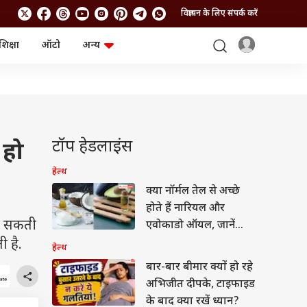
विज्ञापन के लिए संपर्क करें
शिक्षा
ऑटो
अन्य
बिजनेस
लाइफस्टाइल
पर्सनल फाइनेंस
स्वास्थ्य
स्टॉक मार्केट
ट्रैवल
म्यूचुअल फंड्स
फूड
क्रिप्टो
फैशन
आईपीओ
Health and Fitness
टॉप हेडलाइंस
 हो
फोटो गैलरी
जनरल नॉलेज
हेल्थ
क्या नॉर्मल तेल से अच्छे
वीडियो
होते हैं नारियल और
हो सकती
एवोकाडो ऑयल, जानें
सेहत के लिए क्या अच्छा?
 है.
हेल्थ
बार-बार बीमार क्यों हो रहे
अभिजीत दीपके, टाइफाइड
के बाद क्या रखें ध्यान?