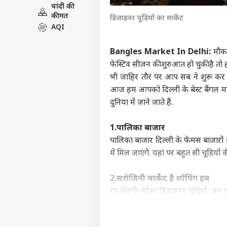
चांदी की
इंडिय
कीमत
डिजाइनर चूड़ियों का मार्केट
एडवर्टाइज विथ अस
AQI
प्राइवेसी पॉलिसी
Bangles Market In Delhi:
मौका
कॉन्टैक्ट अस
फेस्टिव सीजन की शुरुआत हो चुकी है तो हर
सेंड फीडबैक
‘संसद
भी जाहिर तौर पर आप सब ने शुरू कर द
अबाउट अस
गोल
आज हम आपको दिल्ली के बेस्ट बैंगल मार्क
समझे
क्रिके
करियर्स
दुनिया में जाने जाते हैं.
पलट
1.पालिका बाजार
पालिका बाजार दिल्ली के फेमस बाजारों
में मिल जाएंगेे. यहां पर बहुत सी चूड़ि
ऋषभ 
ईशा
LOGIN
चाहि
2.सरोजिनी मार्केट है शॉपिंग हब
में 
रंग बिरंगी लेटेस्ट डिजाइनर चूड़ियों
मार्केट पहुंचकर कर आप की तलाश पूरी
बढ़कर एक डिजाइनर चूड़ियां और कंगन क