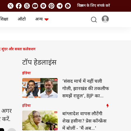
विज्ञापन के लिए संपर्क करें
शिक्षा
ऑटो
अन्य
बिजनेस
लाइफस्टाइल
पर्सनल फाइनेंस
स्वास्थ्य
स्टॉक मार्केट
ट्रैवल
म्यूचुअल फंड्स
फूड
हद सुंदर और सस्ता कलेक्शन
क्रिप्टो
फैशन
आईपीओ
Health and Fitness
टॉप हेडलाइंस
फोटो गैलरी
जनरल नॉलेज
इंडिया
‘संसद मार्च में नहीं चली
वीडियो
गोली, झारखंड की तकलीफ
समझें राहुल’, BJP का
पलटवार
इंडिया
ै. अगर
बांग्लादेश वापस लौटेंगी
करें.
शेख हसीना? प्रेस कॉन्फ्रेंस
में बोलीं - 'मैं अब...'