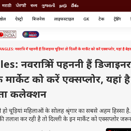
मराठी
ਪੰਜਾਬੀ
বাংলা
ગુજરાતી
நாடு
దేశం
खेल
ऐस्ट्रो
बिजनेस
लाइफस्टाइल
GK
टेक
ट्रेंडिंग
ंजन
ऑटो
खेल
ुड
कार
क्रिकेट
री सिनेमा
टेक्नोलॉजी
शिक्षा
ल सिनेमा
S: नवरात्रि में पहननी हैं डिजाइनर चूड़ियां तो दिल्ली के मार्केट को करें एक्सप्लोर, यहां है बे
मोबाइल
रिजल्ट
्रिटीज
चैटजीपीटी
नौकरी
ी
 नवरात्रि में पहननी हैं डिजाइनर
गैजेट
वेब स्टोरीज
े मार्केट को करें एक्सप्लोर, यहां है
यूटिलिटी न्यूज़
कल्चर
फैक्ट चेक
्ता कलेक्शन
हो चूड़ियां महिलाओं के सोलह श्रृंगार का सबसे अहम हिस्सा ह
ी तलाश कर रही है तो दिल्ली के इन मार्केट को एक्सप्लोर जरूर 