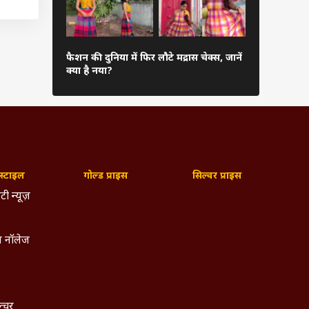
रक्षाबंधन पर
ैरायटी
फैशन की दुनिया में फिर लौटे मद्रास चेक्स, जानें
डिजाइनर ब्ल
क्या है नया?
आपकी चम
े हैं.
रात्रि
 तक की
्टाइल
गोल्ड प्राइस
सिल्वर प्राइस
टी न्यूज़
 नॉलेज
ल्चर