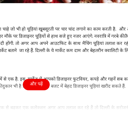
ा
इंडिया
झारखंड
क्रिक
 चाहे जो भी हो चूड़ियां खूबसूरती पर चार चांद लगाने का काम करती है. और
 मौके पर डिजाइनर चूड़ियों से हाथ सजे हुए नजर आएंगे. नवरात्रि में गरबे की तै
 मार्च में नहीं चली
बांग्लादेश वापस लौटेंगी शेख
'पेपर लीक सिर्फ झारखंड का
इस 
ी होंगी. तो अगर आप अपने आउटफिट के साथ मैचिंग चूड़ियां तलाश कर रही 
ी, झारखंड की तकलीफ
हसीना? प्रेस कॉन्फ्रेंस में
मुद्दा...', छात्रों के प्रदर्शन पर
और 
ेट बताने जा रहे हैं. दिल्ली के ये मार्केट कम दाम और बेहतरीन क्वालिटी के लि
ं राहुल’, BJP का
ट
बोलीं - 'मैं अब...'
इंडिया
बोले CM सोरेन
इंडिया
क्रि
इंडि
वार
रोहि
 में से एक है. इस मार्केट में आपको डिजाइनर फुटवियर, कपड़े और गहनें सब 
और पढ़ें
यों की दुकान भी है जिससे आप कम बजट में बेहद डिजाइनर चूड़ियां खरीद सकते हैं.
पंत, संजू सैमसन या
राहुल गांधी का दावा,
मार्क जुकरबर्ग ने मांगी माफी,
सुप्र
न किशन, किसे मिलना
'महिला प्रदर्शनकारियों के घर
डीपफेक और बच्चों के यौन
संख्
ए 2027 वनडे वर्ल्ड कप
भेजे गए गुंडे, माफी की
शोषण से जुड़े कंटेंट पर घिरे
राज्
मौका?
जरूरत नहीं'
 का एक से बढ़कर एक कलेक्शन अगर आप तलाश कर रहे हैं तो दिल्ली के सरोज
 हो जाएगी. सरोजनी मार्केट को दिल्ली का शॉपिंग भी कहा जाता है. आपको
े सेट मिल जाएंगे सस्ते दामों में. तो फिर विजिट कीजिए सरोजनी मार्केट औ