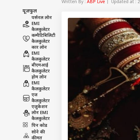
Written By :
ABP Live
| Updated at : 2
यूजफुल
पर्सनल लोन
EMI
कैलकुलेटर
कम्पैटिबिलिटी
कैलकुलेटर
कार लोन
EMI
कैलकुलेटर
बीएमआई
कैलकुलेटर
होम लोन
EMI
कैलकुलेटर
एज
कैलकुलेटर
एजुकेशन
लोन EMI
पर्सनल
कैलकुलेटर
पिन कोड
सोने की
टॉप
हॅलो गेस्ट
कीमत