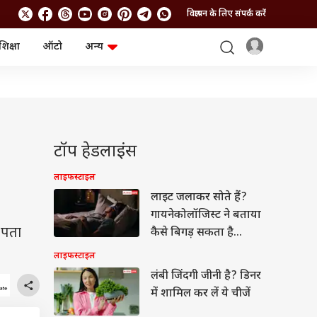
विज्ञापन के लिए संपर्क करें
शिक्षा
ऑटो
अन्य
बिजनेस
लाइफस्टाइल
पर्सनल फाइनेंस
स्वास्थ्य
स्टॉक मार्केट
ट्रैवल
म्यूचुअल फंड्स
फूड
क्रिप्टो
फैशन
आईपीओ
Health and Fitness
टॉप हेडलाइंस
फोटो गैलरी
जनरल नॉलेज
लाइफस्टाइल
लाइट जलाकर सोते हैं?
वीडियो
गायनेकोलॉजिस्ट ने बताया
 पता
कैसे बिगड़ सकता है
हार्मोनल बैलेंस
लाइफस्टाइल
लंबी जिंदगी जीनी है? डिनर
में शामिल कर लें ये चीजें