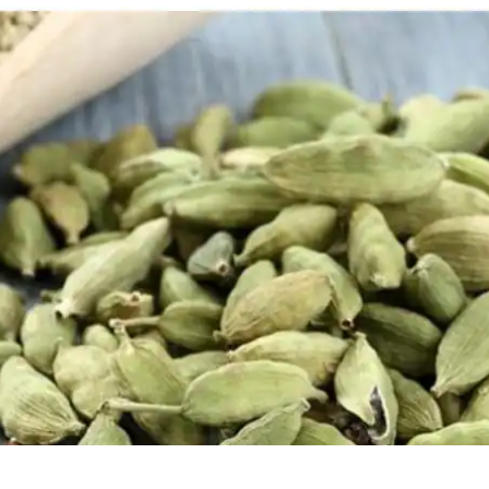
 कार्नर
 आर्टिकल्स
टॉप रील्स