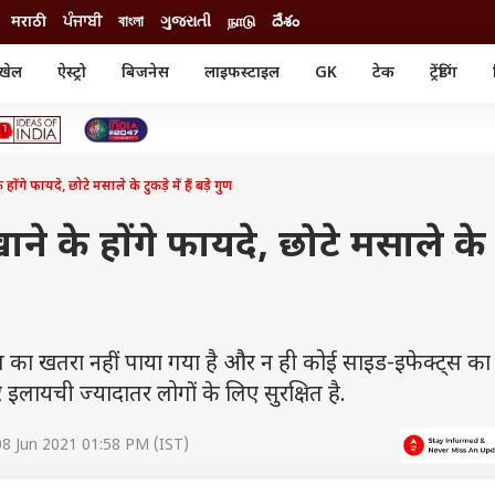
मराठी
ਪੰਜਾਬੀ
বাংলা
ગુજરાતી
நாடு
దేశం
खेल
ऐस्ट्रो
बिजनेस
लाइफस्टाइल
GK
टेक
ट्रेंडिंग
ंजन
ऑटो
खेल
ुड
कार
क्रिकेट
री सिनेमा
टेक्नोलॉजी
शिक्षा
ल सिनेमा
ोंगे फायदे, छोटे मसाले के टुकड़े में हैं बड़े गुण
मोबाइल
रिजल्ट
्रिटीज
चैटजीपीटी
नौकरी
ी
खाने के होंगे फायदे, छोटे मसाले के
गैजेट
वेब स्टोरीज
यूटिलिटी न्यूज़
कल्चर
फैक्ट चेक
ाल का खतरा नहीं पाया गया है और न ही कोई साइड-इफेक्ट्स का
 इलायची ज्यादातर लोगों के लिए सुरक्षित है.
8 Jun 2021 01:58 PM (IST)