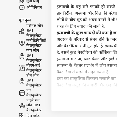
मूवी रिव्यू
इंडिय
इलायची के बहुत सारे फायदे हो सकते
ओपिनियन
एडवर्टाइज विथ अस
डायबिटीज, अस्थमा और दिल की परेशानी जै
प्राइवेसी पॉलिसी
लोगों के बीच मूड को अच्छा बनाने में भी
यूजफुल
कॉन्टैक्ट अस
पर्सनल लोन
राहत के लिए ज्यादा की जाती है.
EMI
सेंड फीडबैक
इलायची के कुछ फायदों की कम है ज
भारत
कैलकुलेटर
अबाउट अस
अदरक के परिवार से संबंध होने के कार
भावन
कम्पैटिबिलिटी
खाएग
ओटीट
कैलकुलेटर
और बैक्टीरिया रोधी गुण होते हैं. इलायच
करियर्स
कार लोन
है. उसमें कुछ बैक्टीरिया की कोशिका झि
EMI
इस्तेमाल मोटापा, ब्लड प्रेशर और हा
कैलकुलेटर
बीएमआई
स्वास्थ्य के बेहतर प्रदर्शन में लोग उस
कैलकुलेटर
बैक्टीरिया से लड़ने में मदद करता है.
होम लोन
इम्त
दवा का प्राकृतिक विकल्प मसाले का 
EMI
आऊंग
LOGIN
बैक्टीरिया मसूढ़े की बीमारी और छेद 
कैलकुलेटर
रिली
एज
सकते
बढ़ाने, पुरुषों में यौन इच्छा को उभ
कैलकुलेटर
करने में इलायची कारगर हो सकती है. वा
एजुकेशन
होता है. उसका यौन स्वास्थ्य और प्रदर्
लोन EMI
कैलकुलेटर
इलायची का इस्तेमाल सरकारात्मक रिस्
पिन कोड