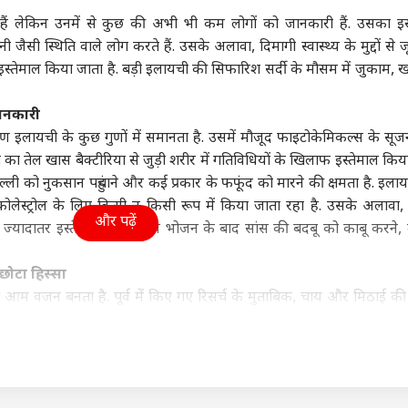
ा
दिल्ली NCR
विश्व
आईप
 हैं लेकिन उनमें से कुछ की अभी भी कम लोगों को जानकारी हैं. उसका इस
सी स्थिति वाले लोग करते हैं. उसके अलावा, दिमागी स्वास्थ्य के मुद्दों से ज
 इस्तेमाल किया जाता है. बड़ी इलायची की सिफारिश सर्दी के मौसम में जुकाम, खा
ानकारी
 की पहली 'टॉप गन'
पप्पू यादव के खिलाफ थाने
शेख हसीना पर आंखें की
चेन्
ण इलायची के कुछ गुणों में समानता है. उसमें मौजूद फाइटोकेमिकल्स के सूज
ा, नाम सुनते ही खौफ
पहुंचा चप्पल फेंकने वाला
लाल, 1 दिन में ही घुटनों पर
करें
ा पाकिस्तान
ी
आरोपी, पूर्णिया सांसद पर
इंडिया
बांग्लादेश, भारत से मांगा
दिल्ली NCR
करो
HOM
ी का तेल खास बैक्टीरिया से जुड़ी शरीर में गतिविधियों के खिलाफ इस्तेमाल किय
लगाए ये आरोप
डीजल
मिले
ल्ली को नुकसान पहुंचाने और कई प्रकार के फफूंद को मारने की क्षमता है. इला
ई कोलेस्ट्रोल के लिए किसी न किसी रूप में किया जाता रहा है. उसके अलाव
और पढ़ें
का ज्यादातर इस्तेमाल करते हैं. ये भोजन के बाद सांस की बदबू को काबू करने, म
ियाज अली की 'मैं वापस
तरुण तेजपाल क्यों करने लगे
दिल्ली में आज भी बारिश,
बिना
छोटा हिस्सा
ा' ओटीटी पर हुई
शरजील इमाम और उमर
जगह-जगह जलभराव, IMD
में 
की आम वजन बनता है. पूर्व में किए गए रिसर्च के मुताबिक, चाय और मिठाई की
ज, जानें- कहां देख
खालिद से अपनी तुलना?
ने जारी किया येलो अलर्ट
अपना
 हैं ये फिल्म
जानें
ारने, कभी-कभी इरेक्टाइल डिस्फंक्शन आम बोलचाल की भाषा में नपुंसकता का भ
स्तव में कई बार इलायची का इस्तेमाल दवा के प्राकृतिक विकल्प के तौर पर इल
शन पर प्रभाव सकारात्मक होता है. कुछ आयुर्वेद विशेषज्ञों के मुताबिक, सोते 
पॉन्स ला सकता है. अगर इलायची की तीखी गंध समस्या बनती है, तो इलायची 