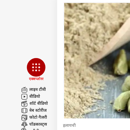
एक्सप्लोरर
लाइव टीवी
वीडियो
पर्सनल
शॉर्ट वीडियो
वेब स्टोरीज
फोटो गैलरी
टॉप
हॅलो गेस्ट
पॉडकास्ट्स
इलायची