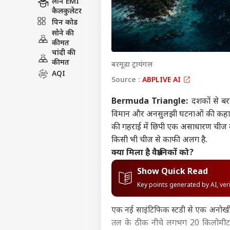
लोन EMI
कैलकुलेटर
पिन कोड
सोने की
कीमत
चांदी की
कीमत
बरमूडा ट्रायंगल
AQI
Source :
ABPLIVE AI
Bermuda Triangle:
दशकों से बरम
विमान और अनसुलझी घटनाओं की कहानी ने 
की गहराई में छिपी एक असाधारण चीज का 
किसी भी चीज से काफी अलग है.
क्या मिला है वैज्ञानिकों को?
Show Quick Read
Key points generated by AI, ve
एक नई साइंटिफिक स्टडी से एक अनोखी 
तल के ठीक नीचे लगभग 20 किलोमीटर