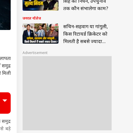
सिंह का निधन, उपचुनाव
तक कौन संभालेगा काम?
जनरल नॉलेज
सचिन-सहवाग या गांगुली,
किस रिटायर्ड क्रिकेटर को
मिलती है सबसे ज्यादा
पेंशन?
Advertisement
 लापता
समुद्र
े मिली
समुद्र
 बड़े