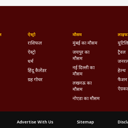
ज़
ऐस्ट्रो
मौसम
लाइफस
राशिफल
मुंबई का मौसम
यूटिलि
ऐस्ट्रो
जयपुर का
ट्रैवल
मौसम
धर्म
जनरल
नई दिल्ली का
हिंदू कैलेंडर
हेल्थ
मौसम
ग्रह गोचर
फैशन
लखनऊ का
ऐग्रक
मौसम
नोएडा का मौसम
Advertise With Us
Sitemap
Disc