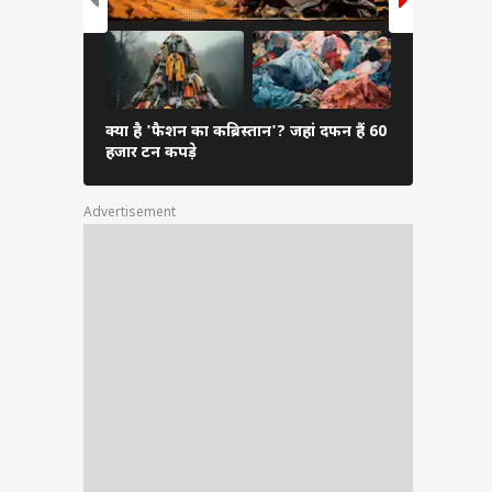
क्या है 'फैशन का कब्रिस्तान'? जहां दफन हैं 60
कैसे पता करें
हजार टन कपड़े
आएंगे आपक
Advertisement