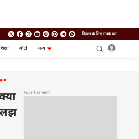
विज्ञापन के लिए संपर्क करें
शिक्षा
ऑटो
अन्य
बिजनेस
लाइफस्टाइल
पर्सनल फाइनेंस
स्वास्थ्य
स्टॉक मार्केट
ट्रैवल
म्यूचुअल फंड्स
फूड
रहस्य!
क्रिप्टो
फैशन
आईपीओ
Health and Fitness
Advertisement
क्या
फोटो गैलरी
जनरल नॉलेज
 सुलझ
वीडियो