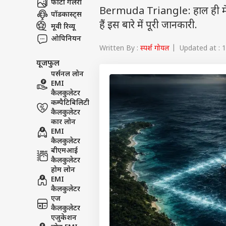
फोटो गैलरी
Bermuda Triangle: हाल ही में वै
पॉडकास्ट्स
हैं इस बारे में पूरी जानकारी.
मूवी रिव्यू
ओपिनियन
Written By :
स्पर्श गोयल
| Updated at : 
यूजफुल
पर्सनल लोन
EMI
कैलकुलेटर
कम्पैटिबिलिटी
कैलकुलेटर
कार लोन
EMI
कैलकुलेटर
बीएमआई
कैलकुलेटर
होम लोन
EMI
कैलकुलेटर
एज
कैलकुलेटर
एजुकेशन