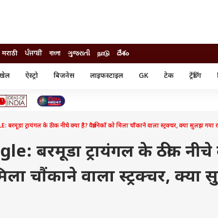
मराठी
ਪੰਜਾਬੀ
বাংলা
ગુજરાતી
நாடு
దేశం
खेल
ऐस्ट्रो
बिजनेस
लाइफस्टाइल
GK
टेक
ट्रेंडिंग
ंजन
ऑटो
खेल
ुड
कार
क्रिकेट
री सिनेमा
टेक्नोलॉजी
शिक्षा
ल सिनेमा
ा ट्रायंगल के ठीक नीचे क्या है? वैज्ञानिकों को मिला चौंकाने वाला स्ट्रक्चर, क्या सुलझ गया 
मोबाइल
रिजल्ट
्रिटीज
चैटजीपीटी
नौकरी
ी
: बरमूडा ट्रायंगल के ठीक नीचे 
गैजेट
वेब स्टोरीज
मिला चौंकाने वाला स्ट्रक्चर, क्या
यूटिलिटी न्यूज़
कल्चर
फैक्ट चेक