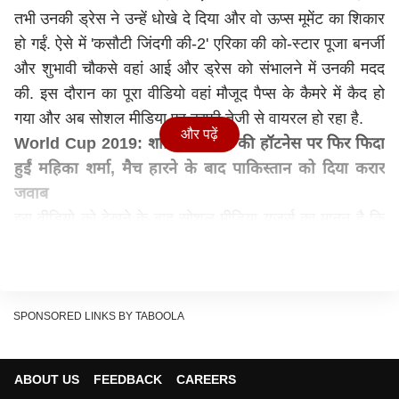
तभी उनकी ड्रेस ने उन्हें धोखे दे दिया और वो ऊप्स मूमेंट का शिकार
हो गईं. ऐसे में 'कसौटी जिंदगी की-2' एरिका की को-स्टार पूजा बनर्जी
और शुभावी चौकसे वहां आई और ड्रेस को संभालने में उनकी मदद
की. इस दौरान का पूरा वीडियो वहां मौजूद पैप्स के कैमरे में कैद हो
गया और अब सोशल मीडिया पर काफी तेजी से वायरल हो रहा है.
और पढ़ें
World Cup 2019: शाहिद अफ्रीदी की हॉटनेस पर फिर फिदा
हुईं महिका शर्मा, मैच हारने के बाद पाकिस्तान को दिया करार
जवाब
इस वीडियो को देखने के बाद सोशल मीडिया यूजर्स का मानन है कि
एरिका काफी खुशकिस्मत है कि उनके क-स्टार इस वक्त उनके साथ
ही थे जो तुरन्त उनकी मदद के लिए आगे आ गए और उनकी साड़ी का
पल्लू संभाल लिया.
यहां देखिए इस पूरे इंसिडेंट का वीडियो:
SPONSORED LINKS BY TABOOLA
ABOUT US
FEEDBACK
CAREERS