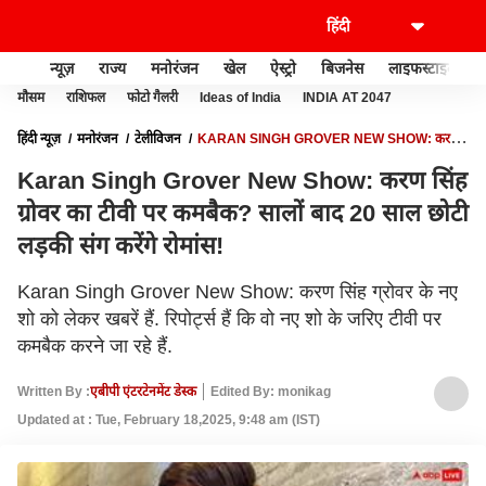
न्यूज़
राज्य
मनोरंजन
खेल
ऐस्ट्रो
बिजनेस
लाइफस्टाइल
मौसम
राशिफल
फोटो गैलरी
Ideas of India
INDIA AT 2047
हिंदी न्यूज़
मनोरंजन
टेलीविजन
KARAN SINGH GROVER NEW SHOW: करण
सिंह ग्रोवर का टीवी पर कमबैक? सालों बाद 20 साल छोटी लड़की संग करेंगे रोमांस!
Karan Singh Grover New Show: करण सिंह
ग्रोवर का टीवी पर कमबैक? सालों बाद 20 साल छोटी
लड़की संग करेंगे रोमांस!
Karan Singh Grover New Show: करण सिंह ग्रोवर के नए
शो को लेकर खबरें हैं. रिपोर्ट्स हैं कि वो नए शो के जरिए टीवी पर
कमबैक करने जा रहे हैं.
Written By :
एबीपी एंटरटेनमेंट डेस्क
Edited By: monikag
Updated at : Tue, February 18,2025, 9:48 am (IST)