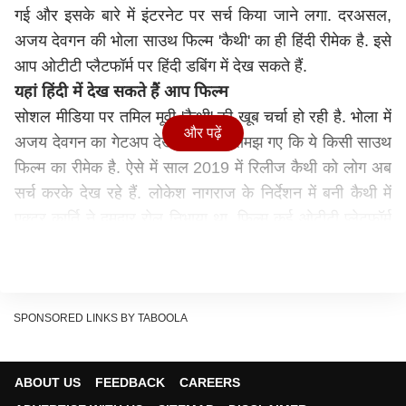
गई और इसके बारे में इंटरनेट पर सर्च किया जाने लगा. दरअसल,
अजय देवगन की भोला साउथ फिल्म 'कैथी' का ही हिंदी रीमेक है. इसे
आप ओटीटी प्लैटफॉर्म पर हिंदी डबिंग में देख सकते हैं.
यहां हिंदी में देख सकते हैं आप फिल्म
सोशल मीडिया पर तमिल मूवी 'कैथी' की खूब चर्चा हो रही है. भोला में
और पढ़ें
अजय देवगन का गेटअप देखते ही फैंस समझ गए कि ये किसी साउथ
फिल्म का रीमेक है. ऐसे में साल 2019 में रिलीज कैथी को लोग अब
सर्च करके देख रहे हैं. लोकेश नागराज के निर्देशन में बनी कैथी में
एक्टर कार्ति ने दमदार रोल निभाया था. फिल्म कई ओटीटी प्लेटफॉर्म
पर हिंदी भाषा में उपलब्ध है. इसे आप डिज्नी प्लस हॉटस्टार, एमएक्स
प्लेयर और सोनी लिव पर देख सकते हैं.
#Kaithi
Unmatchable and Irreplaceable
SPONSORED LINKS BY TABOOLA
#Bholaa
#BholaaTeaser
#Tabu
ABOUT US
FEEDBACK
CAREERS
@Dir_Lokesh
naa😭😭
#BholaaTeaserOutNow