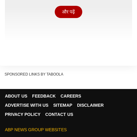
और पढ़ें
SPONSORED LINKS BY TABOOLA
ABOUT US
FEEDBACK
CAREERS
ADVERTISE WITH US
SITEMAP
DISCLAIMER
PRIVACY POLICY
CONTACT US
'करुप्पू' की पहले दिन की कमाई
सूर्या की फिल्म 'कुरुप्पू' को पहले दिन फैंस से जबरदस्त रिस्पांस
ABP NEWS GROUP WEBSITES
मिला. मूवी ने ओपनिंग डे पर रिकॉर्ड तोड़ कमाई की. सैकनिल्क के