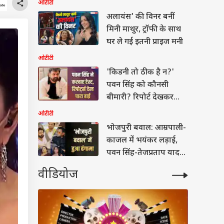
ओटीटी
अलायंस' की विनर बनीं
मिनी माथुर, ट्रॉफी के साथ
घर ले गई इतनी प्राइज मनी
ओटीटी
'किडनी तो ठीक है न?'
पवन सिंह को कौनसी
बीमारी? रिपोर्ट देखकर
भड़के
ओटीटी
भोजपुरी बवाल: आम्रपाली-
काजल में भयंकर लड़ाई,
पवन सिंह-तेजप्रताप यादव
हुए नाराज, शो में हंगामा
वीडियोज