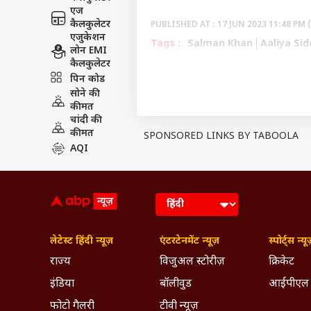
एज
कैलकुलेटर
PUBLISHED AT : 17 JUN 2023 11:48 PM 
एजुकेशन
Tags :
Salman Khan
Aaliya Sid
लोन EMI
कैलकुलेटर
MC Stan
Jio Cinema
BB OTT 2
पिन कोड
Breaking News, Anytime, An
सोने की
कीमत
चांदी की
कीमत
SPONSORED LINKS BY TABOOLA
AQI
लेटेस्ट हिंदी न्यूज़
एंटरटेनमेंट न्यूज़
स्पोर्ट्स न्यू
राज्य
विजुअल स्टोरीज़
क्रिकेट
इंडिया
बॉलीवुड
आईपीएल
फोटो गैलरी
टीवी न्यूज़