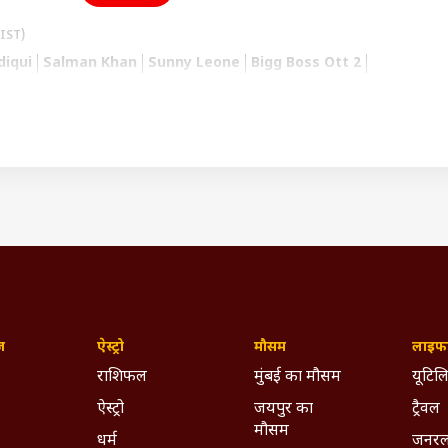
(IST)
diqui
Salman Khan
Sunny Leone
Bigg Boss Ott 2
ywhere - Download ABPLIVE on
Android
and
iOS
now!
ज़
ऐस्ट्रो
मौसम
लाइफस
राशिफल
मुंबई का मौसम
यूटिलि
ऐस्ट्रो
जयपुर का
ट्रैवल
मौसम
धर्म
जनरल