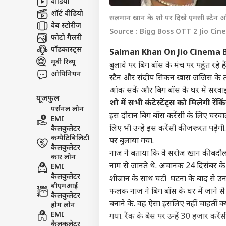
वीडियो
टॉप
शॉर्ट वीडियो
सलमान खान के शो पर दिखे एमसी स्टैन 
हॅलो गेस्ट
वेब स्टोरीज
Source : Bigg Boss OTT 2 Jio Ci
इंडिय
फोटो गैलरी
एडवर्टाइज विथ अस
पॉडकास्ट्स
Salman Khan On Jio Cinema 
प्राइवेसी पॉलिसी
मूवी रिव्यू
बुलावे पर बिग बॉस के मंच पर पहुंत रहे 
ओपिनियन
कॉन्टैक्ट अस
स्टैन और संदीप सिकन खास जजिस के तौर 
आंक सकें और बिग बॉस के घऱ में सरवाइव
सेंड फीडबैक
मोदी
यूजफुल
शो में सभी कंटेस्टेंट्स को मिलेगी रेंकि
अबाउट अस
फैसल
पर्सनल लोन
इस दौरान बिग बॉस करेंसी के लिए घरवाल
फॉर 
बॉली
EMI
करियर्स
मंजूर
लिए भी उन्हें इस करेंसी की जरूरत पड
कैलकुलेटर
कम्पैटिबिलिटी
पर बुलाया गया.
कैलकुलेटर
नाज ने बताया कि वे सरोज खान की बदौल
कार लोन
नाम से जानते थे. अचानक 24 दिसंबर के ब
EMI
कैलकुलेटर
'गोल
शीजान के साथ घटी घटना के बाद से उनक
बीएमआई
था 1
फलक नाज ने बिग बॉस के घर में जाने से
LOGIN
कैलकुलेटर
के ल
बनाने के. वह ऐसा इसलिए नहीं चाहतीं क्यो
होम लोन
फिल्म
EMI
गया. रैंक के बेस पर उन्हें 30 हजार करेंस
कैलकुलेटर