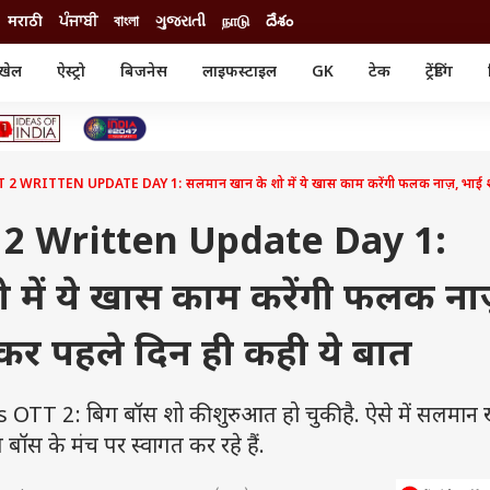
मराठी
ਪੰਜਾਬੀ
বাংলা
ગુજરાતી
நாடு
దేశం
खेल
ऐस्ट्रो
बिजनेस
लाइफस्टाइल
GK
टेक
ट्रेंडिंग
ंजन
ऑटो
खेल
ुड
कार
क्रिकेट
री सिनेमा
टेक्नोलॉजी
शिक्षा
ल सिनेमा
 WRITTEN UPDATE DAY 1: सलमान खान के शो में ये खास काम करेंगी फलक नाज़, भाई शीज
मोबाइल
रिजल्ट
्रिटीज
चैटजीपीटी
नौकरी
ी
2 Written Update Day 1:
गैजेट
वेब स्टोरीज
में ये खास काम करेंगी फलक नाज
यूटिलिटी न्यूज़
कल्चर
फैक्ट चेक
कर पहले दिन ही कही ये बात
 2: बिग बॉस शो की शुरुआत हो चुकी है. ऐसे में सलमान 
बॉस के मंच पर स्वागत कर रहे हैं.