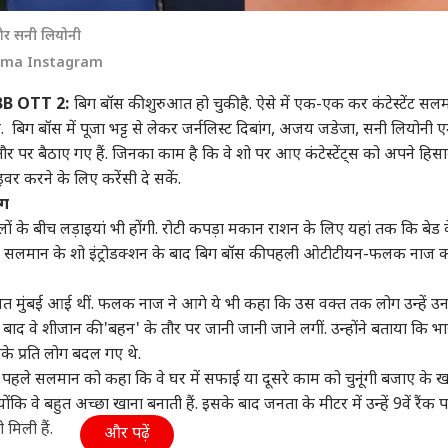
 आर्टिकल्स
टॉप रील्स
और सनी लियोनी
nema Instagram
ा
इंडिया
पंजाब
क्रिक
BB OTT 2:
बिग बॉस की शुरुआत हो चुकी है. ऐसे में एक-एक कर कंटेस्टेंट सल
हैं. बिग बॉस में पूजा भट्ट से लेकर जर्नलिस्ट दिबांग, अजय जडेजा, सनी लियोनी 
पर बैठाए गए हैं. जिनका काम है कि वे शो पर आए कंटेस्टेंट्स को अपने हिसा
र करने के लिए करेंसी दे सकें.
 कैबिनेट का अहम
बारिश में राहुल-प्रियंका
लुधियाना: कांग्रेस के
पाकि
ंग
ा, असम में दूसरे बड़े
की बातचीत, अमित शाह
कार्यक्रम में बवाल, चन्नी
2 सा
ों के बीच लड़ाइयां भी होंगी. रोटी कपड़ा मकान राशन के लिए यहां तक कि बेड 
लेन प्रोजेक्ट को मिली
वुड
खुद थामे दिखे छाता
इंडिया
समर्थकों ने लगाए 'बघेल Go
इंडिया
मिल
उत्तर
ी
Back' के नारे
़ेगी. सलमान के शो इंट्रोडक्शन के बाद बिग बॉस की पहली ओटीटीयन-फलक नाज 
त मुंबई आई थीं. फलक नाज ने आगे ये भी कहा कि उस वक्त तक लोग उन्हें उ
ाद वे शीजान की 'बहन' के तौर पर जानी जानी जाने लगीं. उन्होंने बताया कि भ
माल' एक्ट्रेस के ऊपर
‘क्या बोलती पब्लिक’, Zen
रेप केस: बॉम्बे HC से दोषी
अती
े प्रति लोग बदल गए थे.
 करोड़ का लोन, चुकाने
G का मूड जानने के लिए
करार देने के बाद तरुण
अहम
 पहले सलमान को कहा कि वे घर में सफाई या दूसरे काम को चुनूंगी बजाए के ख
िए करनी पड़ी सी ग्रेड
सितंबर से CJP का देशव्यापी
तेजपाल का पहला रिएक्शन
टकर
ंकि वे बहुत अच्छा खाना बनाती हैं. इसके बाद जनता के मीटर में उन्हें 9वें रैंक 
ें
अभियान
ी मिली हैं.
और पढ़ें