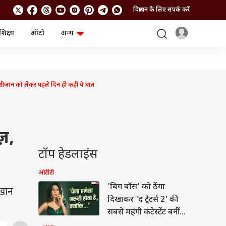
विज्ञापन के लिए संपर्क करें
शिक्षा
ऑटो
अन्य
बिजनेस
लाइफस्टाइल
पर्सनल फाइनेंस
स्वास्थ्य
स्टॉक मार्केट
ट्रैवल
म्यूचुअल फंड्स
फूड
ान को लेकर पहले दिन ही कही ये बात
क्रिप्टो
फैशन
आईपीओ
Health and Fitness
फोटो गैलरी
जनरल नॉलेज
़,
वीडियो
टॉप हेडलाइंस
ओटीटी
'बिग बॉस' को ठेंगा
खान
दिखाकर 'द ट्रेटर्स 2' की
सबसे महंगी कंटेस्टेंट बनीं
मल्लिका? खुद बताया सच