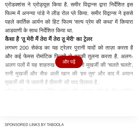
प्रोडक्शंस ने प्रोड्यूस किया है. समीर विद्वान्स द्वारा निर्देशित इस
फिल्म में अनन्या पांडे ने लीड रोल प्ले किया. समीर विद्वान्स ने इससे
पहले कार्तिक आर्यन को हिट फिल्म 'सत्य प्रेम की कथा' में कियारा
आडवाणी के साथ निर्देशित किया था.
कैसा है '
तू मेरी मैं तेरा मैं तेरा तू मेरी'
का ट्रेलर
लगभग 200 सेकंड का यह ट्रेलर पुरानी यादों को ताज़ा करता है
और कई फेमस रोमांटिक फिल्मों से इसकी तुलना करता है. अलग-
और पढ़ें
अलग पलों में यह
शाहरुख खान
और रानी मुखर्जी की 'चलते चलते',
रानी मुखर्जी और सैफ अली खान की 'हम तुम' और बाद में अयान
मुखर्जी की 'ये जवानी है दीवानी' की याद दिलाता है.
ट्रेलर की शुरुआत कार्तिक आर्यन और अनन्या पांडे के बीच इंटीमेट
पलों से होती है. ये जोड़ी आखिरी बार 'पति पत्नी और वो' में साथ
नजर आई थी. वहीं ट्रेलर के बैकग्राउंड से कार्तिक की आवाज़
माहौल बनाती है, वे कहते सुनाई देते हैं, "कुछ लोग कहते हैं, 'भविष्य
के बारे में सोचो', कुछ कहते हैं पास्ट के हिसाब से चलो', मैं मानता ​हूं..
SPONSORED LINKS BY TABOOLA
बी इन द मोमेंट यहीं... अभी, बस हम दोनों." इसके बाद हमें कार्तिक