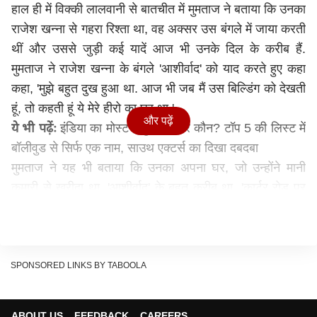
हाल ही में विक्की लालवानी से बातचीत में मुमताज ने बताया कि उनका
राजेश खन्ना से गहरा रिश्ता था, वह अक्सर उस बंगले में जाया करती
थीं और उससे जुड़ी कई यादें आज भी उनके दिल के करीब हैं.
मुमताज ने राजेश खन्ना के बंगले 'आशीर्वाद' को याद करते हुए कहा
कहा, 'मुझे बहुत दुख हुआ था. आज भी जब मैं उस बिल्डिंग को देखती
हूं, तो कहती हूं ये मेरे हीरो का घर था.'
और पढ़ें
ये भी पढ़ेंः
इंडिया का मोस्ट पॉपुलर एक्टर कौन? टॉप 5 की लिस्ट में
बॉलीवुड से सिर्फ एक नाम, साउथ एक्टर्स का दिखा दबदबा
मुमताज ने यह भी बताया कि उनका अपना घर, जो उन्होंने मानी
कुमारी से खरीदा था, 'आशीर्वाद' के बहुत करीब था. 'कार्टर रोड पर
जो हमारा घर है, वह पहले मीना कुमारी का था और राजेश खन्ना के
बंगले के पास ही था. मैं वहां अक्सर जाया करती थी.'
अंजू महेन्द्रू और राजेश खन्ना बुहत ख्याल रखते थे- मुमताज
उन्होंने उन दिनों को याद करते हुए कहा कि अंजू महेन्द्रू और राजेश
SPONSORED LINKS BY TABOOLA
खन्ना दोनों उनका बहुत ख्याल रखते थे. 'जब अंजू उनके साथ थीं,
तो वह मुझे बुलाती थीं. मैं जब मायूर से सगाई के बाद जाती थी, तो
ABOUT US
FEEDBACK
CAREERS