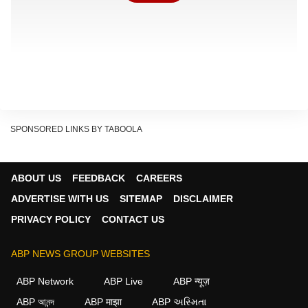
SPONSORED LINKS BY TABOOLA
ABOUT US
FEEDBACK
CAREERS
ADVERTISE WITH US
SITEMAP
DISCLAIMER
PRIVACY POLICY
CONTACT US
चंकी पांडे ने सुनाया किस्सा
ई टाइम्स के साथ बातचीत में चंकी ने बताया कि जब उनकी फिल्म
ABP NEWS GROUP WEBSITES
'आग ही आग' की शूटिंग 1987 में चल रही थी, तब इंडस्ट्री हड़ताल
ABP Network
ABP Live
ABP न्यूज़
पर थी और शूटिंग की इजाजत नहीं थी. लेकिन निर्माता पहलाज
ABP আনন্দ
ABP माझा
ABP અસ્મિતા
निहलानी बेंगलुरु में शूटिंग कर रहे थे, फिर उसके बाद ऊटी में शूटिंग