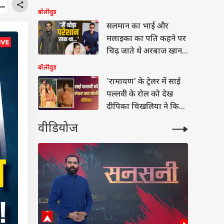
बॉलीवुड के दूसरे सबसे
बॉलीवुड
अमीर एक्टर
सलमान का भाई और
मलाइका का पति कहने पर
चिढ़ जाते थे अरबाज खान,
जानें वजह
बॉलीवुड
'रामायण' के ट्रेलर में साई
पल्लवी के रोल को देख
दीपिका चिखलिया ने किया
रिएक्ट, बोलीं- थोड़ी सी
वीडियोज
दुविधा रहेगी