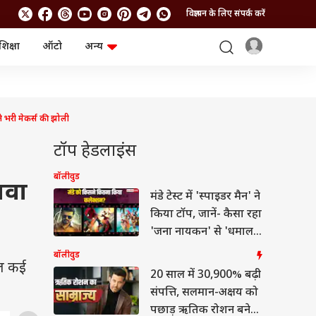
विज्ञापन के लिए संपर्क करें
शिक्षा
ऑटो
अन्य
बिजनेस
लाइफस्टाइल
पर्सनल फाइनेंस
स्वास्थ्य
स्टॉक मार्केट
ट्रैवल
म्यूचुअल फंड्स
फूड
े भरी मेकर्स की झोली
क्रिप्टो
फैशन
आईपीओ
Health and Fitness
टॉप हेडलाइंस
फोटो गैलरी
जनरल नॉलेज
बॉलीवुड
ावा
मंडे टेस्ट में 'स्पाइडर मैन' ने
वीडियो
किया टॉप, जानें- कैसा रहा
'जना नायकन' से 'धमाल
4' का हाल?
बॉलीवुड
ाल कई
20 साल में 30,900% बढ़ी
संपत्ति, सलमान-अक्षय को
पछाड़ ऋतिक रोशन बने