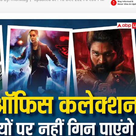
 कार्नर
 आर्टिकल्स
टॉप रील्स