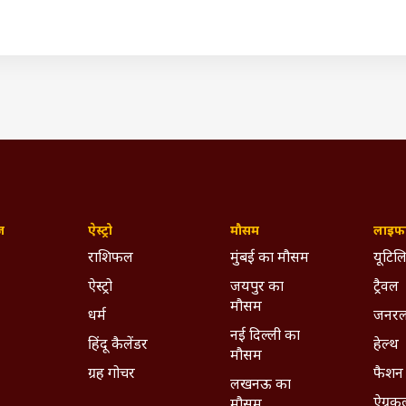
ज़
ऐस्ट्रो
मौसम
लाइफस
राशिफल
मुंबई का मौसम
यूटिलि
ऐस्ट्रो
जयपुर का
ट्रैवल
मौसम
धर्म
जनरल
नई दिल्ली का
हिंदू कैलेंडर
हेल्थ
मौसम
ग्रह गोचर
फैशन
लखनऊ का
ऐग्रक
मौसम