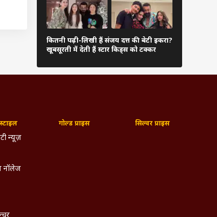
फैमिली फंक्श
कितनी पढ़ी-लिखी हैं संजय दत्त की बेटी इकरा?
हाथ थामे दिख
खूबसूरती में देती हैं स्टार किड्स को टक्कर
रोमांटिक तस्वी
्टाइल
गोल्ड प्राइस
सिल्वर प्राइस
टी न्यूज़
 नॉलेज
ल्चर