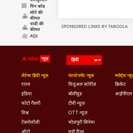
कैलकुलेटर
पिन कोड
सोने की
कीमत
चांदी की
SPONSORED LINKS BY TABOOLA
कीमत
AQI
लेटेस्ट हिंदी न्यूज़
एंटरटेनमेंट न्यूज़
स्पोर्ट्स न्यू
View this post on Instagram
राज्य
विजुअल स्टोरीज़
क्रिकेट
इंडिया
बॉलीवुड
आईपीएल
फोटो गैलरी
टीवी न्यूज़
विश्व
OTT न्यूज़
टेक्नोलॉजी
भोजपुरी सिनेमा
ऑटो
मूवी रिव्यू