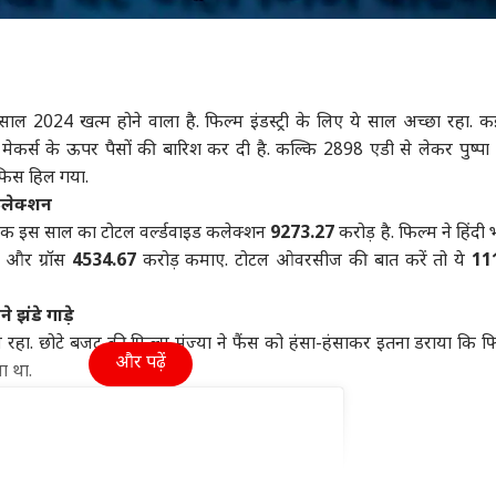
दिल्ली NCR
बॉलीवुड
स्पोर्
साल 2024 खत्म होने वाला है. फिल्म इंडस्ट्री के लिए ये साल अच्छा रहा. 
ही मेकर्स के ऊपर पैसों की बारिश कर दी है. कल्कि 2898 एडी से लेकर पुष्प
न बातचीत के लिए
दिल्ली को आज उमस से
सलमान का भाई और
पित
ऑफिस हिल गया.
ता है भीख, लेकिन...',
मिलेगी राहत, IMD ने जारी
मलाइका का पति कहने पर
दोस्
न पर भड़के ट्रंप
ट्र
किया बारिश का अलर्ट
बिहार
चिढ़ जाते थे अरबाज खान,
टेक्नोलॉजी
आकि
ट्रेंडिंग
कलेक्शन
जानें वजह
इमो
 तक इस साल का टोटल वर्ल्डवाइड कलेक्शन
9273.27
करोड़ है. फिल्म ने हिंदी भ
 और ग्रॉस
4534.67
करोड़ कमाए. टोटल ओवरसीज की बात करें तो ये
11
 झंडे गाड़े
के से कुछ सीखें',
बांकीपुर के बाद सम्राट-
आपका पुराना स्मार्टफोन क्यों
घर क
रहा. छोटे बजट की फिल्म मुंज्या ने फैंस को हंसा-हंसाकर इतना डराया कि फि
सेना UBT के
तेजस्वी की जगह के लिए
करने लगता है हैंग, जानें क्या
पीने
और पढ़ें
ा था.
िकारियों पर भड़के
जंग लड़ेंगे प्रशांत किशोर?
है सच्चाई?
डिली
व ठाकरे
की 