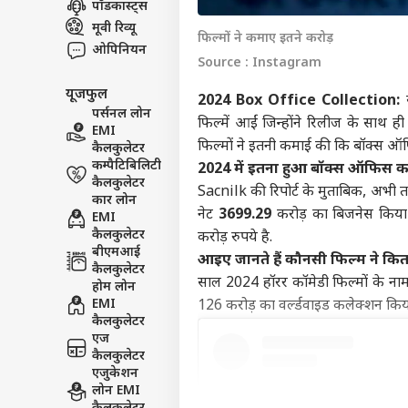
पॉडकास्ट्स
विश्व
मूवी रिव्यू
फिल्मों ने कमाए इतने करोड़
एडवर्टाइज विथ अस
ओपिनियन
Source : Instagram
प्राइवेसी पॉलिसी
यूजफुल
कॉन्टैक्ट अस
2024 Box Office Collection:
पर्सनल लोन
सेंड फीडबैक
फिल्में आईं जिन्होंने रिलीज के साथ 
EMI
'ईरा
फिल्मों ने इतनी कमाई की कि बॉक्स 
कैलकुलेटर
अबाउट अस
मांग
कम्पैटिबिलिटी
तेहरा
महाराष्
2024 में इतना हुआ बॉक्स ऑफिस 
करियर्स
कैलकुलेटर
Sacnilk की रिपोर्ट के मुताबिक, अभी
कार लोन
नेट
3699.29
करोड़ का बिजनेस किया
EMI
कैलकुलेटर
करोड़ रुपये है.
बीएमआई
आइए जानते हैं कौनसी फिल्म ने कितने
कैलकुलेटर
'दीप
साल 2024 हॉरर कॉमेडी फिल्मों के नाम 
होम लोन
शिव
EMI
126 करोड़ का वर्ल्डवाइड कलेक्शन किय
LOGIN
पदाध
कैलकुलेटर
उद्ध
एज
कैलकुलेटर
एजुकेशन
लोन EMI