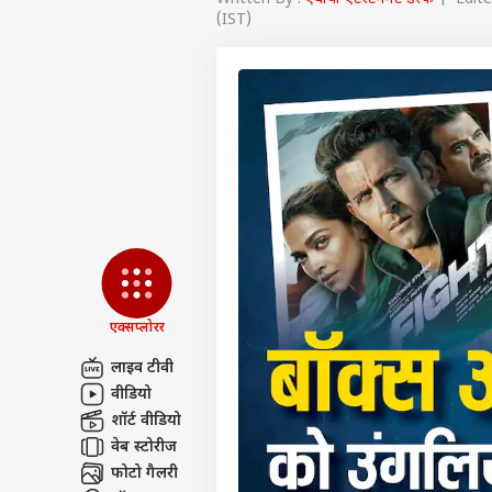
(IST)
एक्सप्लोरर
लाइव टीवी
वीडियो
पर्सनल
शॉर्ट वीडियो
वेब स्टोरीज
टॉप
फोटो गैलरी
हॅलो गेस्ट