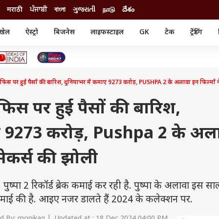
मराठी
ਪੰਜਾਬੀ
বাংলা
ગુજરાતી
நாடு
దేశం
खेल
ऐस्ट्रो
बिजनेस
लाइफस्टाइल
GK
टेक
ट्रेंडिंग
ंजन
ऑटो
खेल
ुड
कार
क्रिकेट
री सिनेमा
टेक्नोलॉजी
शिक्षा
ल सिनेमा
फिस पर हुई पैसों की बारिश, दुनियाभर में कमाए 9273 करोड़, PUSHPA 2 के अलावा इन फिल्मों न
मोबाइल
रिजल्ट
्रिटीज
चैटजीपीटी
नौकरी
ी
िस पर हुई पैसों की बारिश,
गैजेट
वेब स्टोरीज
ाए 9273 करोड़, Pushpa 2 के अल
यूटिलिटी न्यूज़
कल्चर
फैक्ट चेक
 मेकर्स की झोली
्पा 2 रिकॉर्ड ब्रेक कमाई कर रही है. पुष्पा के अलावा इस स
ोड़ कमाई की है. आइए नजर डालते हैं 2024 के कलेक्शन पर.
d By: monikag | Updated at : 18 Dec 2024 04:00 PM