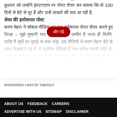
बुधवार को उन्होंने इंस्टाग्राम पर पोस्ट शेयर कर बताया कि वो 100
दिनों से बेटे से दूर हैं और उन्हें लाडले की याद आ रही है.
शेयर की इमोशनल पोस्ट
करण मेहरा ने सोशल मीडिया पर एक इमोशनल पोस्ट शेयर करते हुए
और पढ़ें
लिखा – मुझे तुम्हारी याद आती है बेटा. उम्मीद है जल्द ही मिलेंगे.
ताकि मैं तुम्हें हर बुराई से बचा सकूं. इस वीडियो में करण मेहरा बेटे के
साथ दिखाई दे रहे हैं. ये थ्रोबैक वीडियो है जब कविश काफी छोटे थे.
इसमें वो गिरने वाले होते हैं कि तभी करण बेटे को पकड़ लेते हैं और
वापस उन्हें ऊपर चढ़ा देते हैं.
SPONSORED LINKS BY TABOOLA
ABOUT US
FEEDBACK
CAREERS
ADVERTISE WITH US
SITEMAP
DISCLAIMER