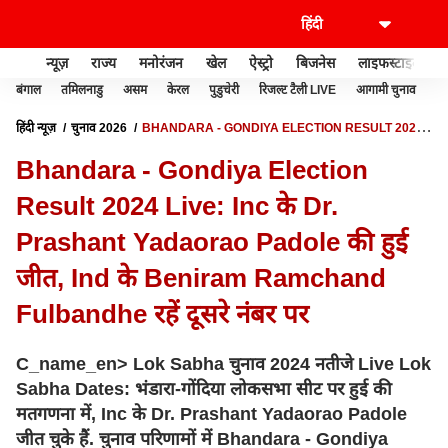
न्यूज़
राज्य
मनोरंजन
खेल
ऐस्ट्रो
बिजनेस
लाइफस्टाइल
बंगाल
तमिलनाडु
असम
केरल
पुडुचेरी
रिजल्ट टैली LIVE
आगामी चुनाव
हिंदी न्यूज़
चुनाव 2026
BHANDARA - GONDIYA ELECTION RESULT 2024
LIVE: INC के DR. PRASHANT YADAORAO PADOLE की हुई जीत, IND के
Bhandara - Gondiya Election
BENIRAM RAMCHAND FULBANDHE रहें दूसरे नंबर पर
Result 2024 Live: Inc के Dr.
Prashant Yadaorao Padole की हुई
जीत, Ind के Beniram Ramchand
Fulbandhe रहें दूसरे नंबर पर
C_name_en> Lok Sabha चुनाव 2024 नतीजे Live Lok
Sabha Dates: भंडारा-गोंदिया लोकसभा सीट पर हुई की
मतगणना में, Inc के Dr. Prashant Yadaorao Padole
जीत चुके हैं. चुनाव परिणामों में Bhandara - Gondiya