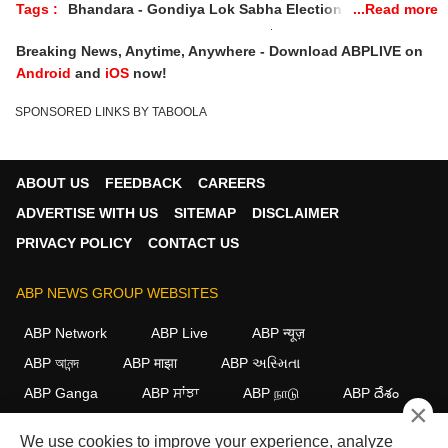
Tags :
Bhandara - Gondiya Lok Sabha Election
Bhandara - Gondiya Election Result
Breaking News, Anytime, Anywhere - Download ABPLIVE on
Bhandara - Gondiya Lok Sabha Election 2024 Result
Android
and
iOS
now!
Bhandara - Gondiya Election Result 2024 Live
SPONSORED LINKS BY TABOOLA
Bhandara - Gondiya Lok Sabha Chunav 2024 Winner
Bhandara - Gondiya Lok Sabha Contituency Result 2024
Bhandara - Gondiya News
ABOUT US
FEEDBACK
CAREERS
ADVERTISE WITH US
SITEMAP
DISCLAIMER
PRIVACY POLICY
CONTACT US
ABP NEWS GROUP WEBSITES
ABP Network
ABP Live
ABP न्यूज़
ABP আনন্দ
ABP माझा
ABP અસ્મિતા
ABP Ganga
ABP ਸਾਂਝਾ
ABP நாடு
ABP దేశం
×
FOLLOW US
We use cookies to improve your experience, analyze