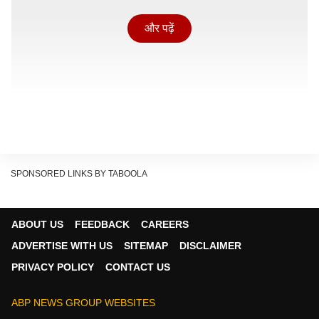
और पढ़ें
SPONSORED LINKS BY TABOOLA
ABOUT US
FEEDBACK
CAREERS
ADVERTISE WITH US
SITEMAP
DISCLAIMER
PRIVACY POLICY
CONTACT US
पहली बार भारतीय वायुसेना, डाक विभाग, केंद्रीय सुरक्षा बल और
स्थानीय प्रशासन मिलकर क्वेश्चन की सुरक्षा तय करेंगे. इतना ही
ABP NEWS GROUP WEBSITES
नहीं, पेपर तैयार करने वाले विशेषज्ञों को भी पूरी तरह अलग रखा गया