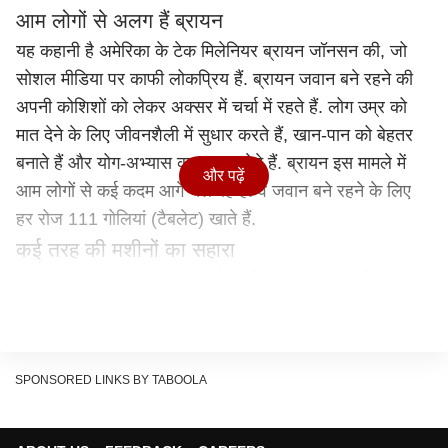
आम लोगों से अलग हैं ब्रायन
यह कहानी है अमेरिका के टेक मिलेनियर ब्रायन जॉनसन की, जो
सोशल मीडिया पर काफी लोकप्रिय हैं. ब्रायन जवान बने रहने की
अपनी कोशिशों को लेकर अक्सर में चर्चा में रहते हैं. लोग उम्र को
मात देने के लिए जीवनशैली में सुधार करते हैं, खान-पान को बेहतर
बनाते हैं और योग-अभ्यास का सहारा लेते हैं. ब्रायन इस मामले में
और पढ़ें
आम लोगों से कई कदम आगे चल रहे हैं. वे जवान बने रहने के लिए
हर रोज 111 गोलियां (टैबलेट) खाते हैं.
कई तरह की मशीनों का सहारा
इस बात का खुलासा खुद ब्रायन ने ही किया है. टाइम को दिए एक
इंटरव्यू में उन्होंने बताया कि वे जवान दिखने और बने रहने के लिए
बड़ी मेहनत करते हैं. इसके लिए वे स्वास्थ्य को मॉनिटर करने वाली
कई मशीनों का सहारा लेते हैं. ये मशीनें भी आम नहीं हैं. जैसे- वे एक
SPONSORED LINKS BY TABOOLA
बेसबॉल कैप पहनते हैं, जिससे उनकी खोपड़ी पर लाल रौशनी पड़ती
रहती है. वे एक जेटपैक के साथ सोते हैं, जिसमें नींद के दौरान शरीर