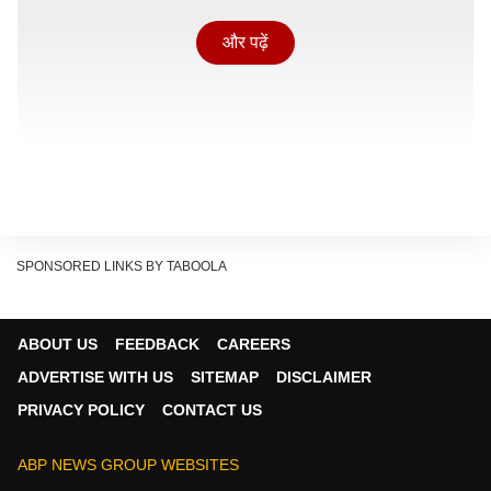
और पढ़ें
SPONSORED LINKS BY TABOOLA
दिल्ली-एनसीआर के सबसे अमीर परिवारों में पहले नंबर पर सुनील
ABOUT US
FEEDBACK
CAREERS
भारती मित्तल और उनका परिवार माना जाता है. इस परिवार की
ADVERTISE WITH US
SITEMAP
DISCLAIMER
टोटल नेटवर्थ जानकर आप हैरान रह जाएंगे. इनकी टोटल नेटवर्थ
PRIVACY POLICY
CONTACT US
5,70,312 करोड़ बताई गई है, जो उन्हें देश के सबसे बड़े बिजनेस
घरानों में शामिल करती है. अगर इनके बिजनेस की बात करें तो
ABP NEWS GROUP WEBSITES
सुनील भारती मित्तल ने अपनी मेहनत और दूरदर्शिता के दम पर भारती