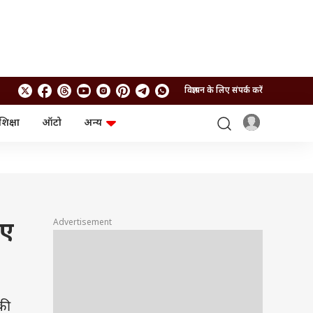
विज्ञापन के लिए संपर्क करें
शिक्षा
ऑटो
अन्य
बिजनेस
लाइफस्टाइल
पर्सनल फाइनेंस
स्वास्थ्य
स्टॉक मार्केट
ट्रैवल
म्यूचुअल फंड्स
फूड
क्रिप्टो
फैशन
आईपीओ
Health and Fitness
Advertisement
िए
फोटो गैलरी
जनरल नॉलेज
वीडियो
की