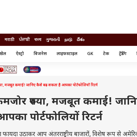
मराठी
ਪੰਜਾਬੀ
বাংলা
ગુજરાતી
நாடு
దేశం
खेल
ऐस्ट्रो
बिजनेस
लाइफस्टाइल
GK
टेक
ट्रेंडिंग
ंजन
ऑटो
खेल
ुड
कार
क्रिकेट
री सिनेमा
टेक्नोलॉजी
शिक्षा
ल सिनेमा
मजबूत कमाई! जानिए कैसे बढ़ सकता है आपका पोर्टफोलियों रिटर्न
मोबाइल
रिजल्ट
्रिटीज
चैटजीपीटी
नौकरी
ी
जोर रुपया, मजबूत कमाई! जान
गैजेट
वेब स्टोरीज
आपका पोर्टफोलियों रिटर्न
यूटिलिटी न्यूज़
कल्चर
फैक्ट चेक
ायदा उठाकर आप अंतरराष्ट्रीय बाजारों, विशेष रूप से अमेरि