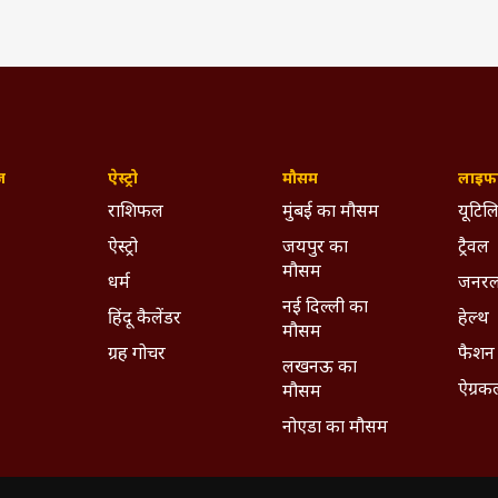
ज़
ऐस्ट्रो
मौसम
लाइफस
राशिफल
मुंबई का मौसम
यूटिलि
ऐस्ट्रो
जयपुर का
ट्रैवल
मौसम
धर्म
जनरल
नई दिल्ली का
हिंदू कैलेंडर
हेल्थ
मौसम
ग्रह गोचर
फैशन
लखनऊ का
ऐग्रक
मौसम
नोएडा का मौसम