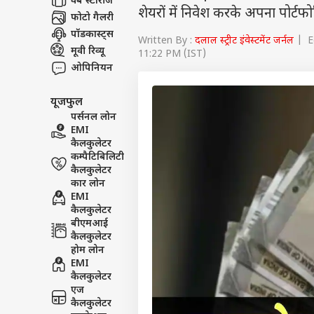
वेब स्टोरीज
शेयरों में निवेश करके अपना पोर्टफोल
फोटो गैलरी
पॉडकास्ट्स
Written By :
दलाल स्ट्रीट इंवेस्टमेंट जर्नल
| Ed
मूवी रिव्यू
11:22 PM (IST)
ओपिनियन
यूजफुल
पर्सनल लोन
EMI
कैलकुलेटर
कम्पैटिबिलिटी
कैलकुलेटर
कार लोन
EMI
कैलकुलेटर
बीएमआई
कैलकुलेटर
होम लोन
EMI
कैलकुलेटर
एज
कैलकुलेटर