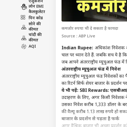
एजुकेशन
लोन EMI
कैलकुलेटर
पिन कोड
सोने की
कमजोर रुपया भी दे सकता है फायदा
कीमत
चांदी की
Source : ABP Live
कीमत
AQI
Indian Rupee:
अधिकांश निवेशक शे
चाल पर ध्यान देते हैं. जबकि सच ये है
जब आपने अंतरराष्ट्रीय म्यूचुअल फंड में
अंतरराष्ट्रीय म्यूचुअल फंड में निवेश
अंतरराष्ट्रीय म्यूचुअल फंड निवेशकों का प
का रिटर्न सिर्फ शेयर बाजार के प्रदर्शन
ये भी पढ़ें:
SBI Rewards: एसबीआई रि
उदाहरण के लिए, अगर किसी निवेशक ने 
उसका निवेश करीब 1,333 डॉलर के बराब
की वैल्यू करीब 1.13 लाख रुपये हो सकत
बाजार के प्रदर्शन से पड़ता है फर्क
अगर वैश्विक बाजार भी अच्छा प्रदर्शन क