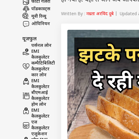
हो गया है. यहां से जानें अब आपको क
फोटो गैलरी
पॉडकास्ट्स
Written By :
नम्रता अरविंद दुबे
| Updated a
मूवी रिव्यू
ओपिनियन
यूजफुल
पर्सनल लोन
EMI
कैलकुलेटर
कम्पैटिबिलिटी
कैलकुलेटर
कार लोन
EMI
कैलकुलेटर
बीएमआई
कैलकुलेटर
होम लोन
EMI
कैलकुलेटर
एज
कैलकुलेटर
एजुकेशन