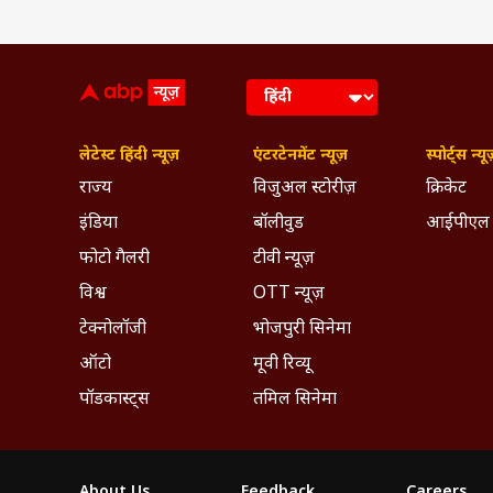
लेटेस्ट हिंदी न्यूज़
एंटरटेनमेंट न्यूज़
स्पोर्ट्स न्यू
राज्य
विजुअल स्टोरीज़
क्रिकेट
इंडिया
बॉलीवुड
आईपीएल
फोटो गैलरी
टीवी न्यूज़
विश्व
OTT न्यूज़
टेक्नोलॉजी
भोजपुरी सिनेमा
ऑटो
मूवी रिव्यू
पॉडकास्ट्स
तमिल सिनेमा
About Us
Feedback
Careers