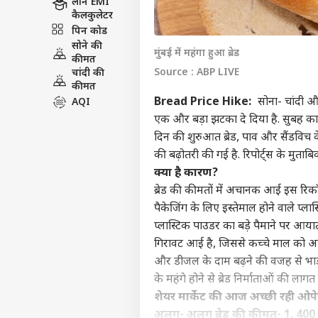
लोन EMI
कैलकुलेटर
पिन कोड
सोने की
मुंबई में महंगा हुआ ब्रेड
कीमत
Source : ABP LIVE
चांदी की
कीमत
Bread Price Hike:
सोना-
चांदी
और
AQI
एक और बड़ा झटका दे दिया है. सुबह का नाश
दिन की शुरुआत ब्रेड, पाव और सैंडविच के स
की बढ़ोतरी की गई है. रिपोर्ट्स के मुताबि
क्या है कारण?
ब्रेड की कीमतों में अचानक आई इस रिकॉर्ड
पैकेजिंग के लिए इस्तेमाल होने वाले प्ल
प्लास्टिक पाउडर का बड़े पैमाने पर आय
गिरावट आई है, जिससे कच्चे माल को आया
और डीजल के दाम बढ़ने की वजह से भाड़ा काफी
के महंगे होने से ब्रेड निर्माताओं की लाग
शेयर मार्केट की आज अच्छी रही ओपेन
अलग- अलग ब्रेड की कीमत-
1. 400 ग