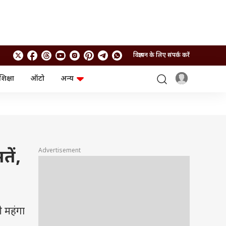
विज्ञापन के लिए संपर्क करें
शिक्षा
ऑटो
अन्य
बिजनेस
लाइफस्टाइल
पर्सनल फाइनेंस
स्वास्थ्य
स्टॉक मार्केट
ट्रैवल
म्यूचुअल फंड्स
फूड
क्रिप्टो
फैशन
आईपीओ
Health and Fitness
Advertisement
तें,
फोटो गैलरी
जनरल नॉलेज
वीडियो
ी महंगा