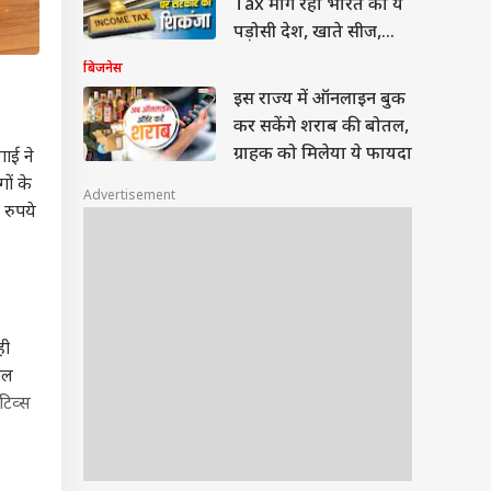
Tax मांग रहा भारत का ये
पड़ोसी देश, खाते सीज,
मची खलबली
बिजनेस
इस राज्य में ऑनलाइन बुक
कर सकेंगे शराब की बोतल,
ग्राहक को मिलेया ये फायदा
ाई ने
ों के
Advertisement
 रुपये
ही
ोल
टिव्स