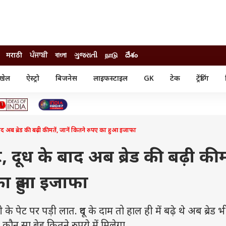
मराठी
ਪੰਜਾਬੀ
বাংলা
ગુજરાતી
நாடு
దేశం
खेल
ऐस्ट्रो
बिजनेस
लाइफस्टाइल
GK
टेक
ट्रेंडिंग
ंजन
ऑटो
खेल
ुड
कार
क्रिकेट
री सिनेमा
टेक्नोलॉजी
शिक्षा
ल सिनेमा
बाद अब ब्रेड की बढ़ी कीमतें, जानें कितने रुपए का हुआ इजाफा
मोबाइल
रिजल्ट
्रिटीज
चैटजीपीटी
नौकरी
ी
ट, दूध के बाद अब ब्रेड की बढ़ी कीम
गैजेट
वेब स्टोरीज
का हुआ इजाफा
यूटिलिटी न्यूज़
कल्चर
फैक्ट चेक
 पर पड़ी लात. दूध के दाम तो हाल ही में बढ़े थे अब ब्रेड भ