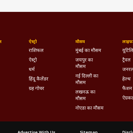
ज़
ऐस्ट्रो
मौसम
लाइफस
राशिफल
मुंबई का मौसम
यूटिलि
ऐस्ट्रो
जयपुर का
ट्रैवल
मौसम
धर्म
जनरल
नई दिल्ली का
हिंदू कैलेंडर
हेल्थ
मौसम
ग्रह गोचर
फैशन
लखनऊ का
ऐग्रक
मौसम
नोएडा का मौसम
Advertise With Us
Sitemap
Disc