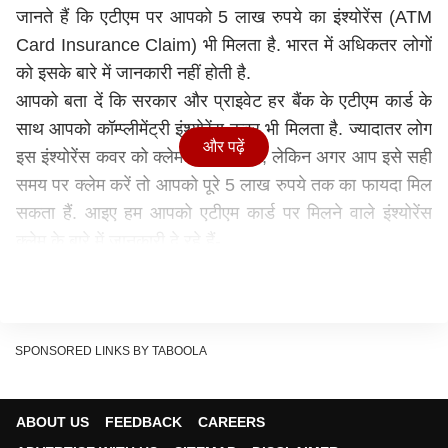
जानते हैं कि एटीएम पर आपको 5 लाख रुपये का इंश्योरेंस (ATM
Card Insurance Claim) भी मिलता है. भारत में अधिकतर लोगों
को इसके बारे में जानकारी नहीं होती है.
आपको बता दें कि सरकार और प्राइवेट हर बैंक के एटीएम कार्ड के
साथ आपको कॉम्प्लीमेंट्री इंश्‍योरेंस कवर भी मिलता है. ज्यादातर लोग
और पढ़ें
इस इंश्योरेंस कवर को क्लेम नहीं करते हैं, लेकिन अगर आप इसे सही
समय पर क्लेम करें तो आपको पूरे 5 लाख रुपये तक का फायदा मिल
सकता हैं. आइए हम आपको एटीएम कार्ड पर मिलने वाले इंश्योरेंस
क्लेम के बारे में जानकारी दे रहे हैं-
इन कस्टमर्स को मिलेगा 5 लाख रुपये तक का फायदा
गौरतलब है कि अगर आपको एटीएम कार्ड पर मिलने वाली
कॉम्प्लीमेंट्री इंश्‍योरेंस कवर का फायदा उठाना है तो आपको कम से
कम एटीएम कार्ड को 45 दिनों तक यूज करना होगा. बैंक द्वारा एटीएम
SPONSORED LINKS BY TABOOLA
कार्ड पर ग्राहकों को एक्सीडेंटल इंश्योरेंस (Accidental
Insurance) का फायदा मिलता है. इस इंश्योरेंस के लिए आपको
ABOUT US
FEEDBACK
CAREERS
किसी तरह के प्रीमियम का भुगतान नहीं करना पड़ता हैं. यह