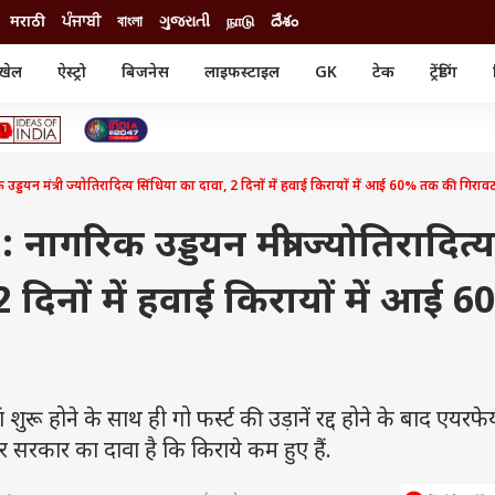
मराठी
ਪੰਜਾਬੀ
বাংলা
ગુજરાતી
நாடு
దేశం
खेल
ऐस्ट्रो
बिजनेस
लाइफस्टाइल
GK
टेक
ट्रेंडिंग
ंजन
ऑटो
खेल
ुड
कार
क्रिकेट
री सिनेमा
टेक्नोलॉजी
शिक्षा
ल सिनेमा
यन मंत्री ज्योतिरादित्य सिंधिया का दावा, 2 दिनों में हवाई किरायों में आई 60% तक की गिराव
मोबाइल
रिजल्ट
्रिटीज
चैटजीपीटी
नौकरी
ी
ागरिक उड्डयन मंत्री ज्योतिरादित्य
गैजेट
वेब स्टोरीज
2 दिनों में हवाई किरायों में आई 
यूटिलिटी न्यूज़
कल्चर
फैक्ट चेक
शुरू होने के साथ ही गो फर्स्ट की उड़ानें रद्द होने के बाद एयरफेय
र सरकार का दावा है कि किराये कम हुए हैं.