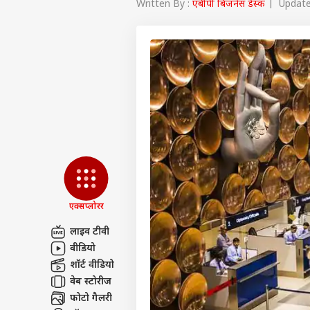
Written By :
एबीपी बिजनेस डेस्क
| Updated
एक्सप्लोरर
लाइव टीवी
वीडियो
पर्सनल
शॉर्ट वीडियो
वेब स्टोरीज
टॉप
फोटो गैलरी
हॅलो गेस्ट