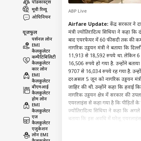
पॉडकास्ट्स
इंडिय
मूवी रिव्यू
ABP Live
एडवर्टाइज विथ अस
ओपिनियन
प्राइवेसी पॉलिसी
Airfare Update:
केंद्र सरकार ने द
मंत्री ज्योतिरादित्य सिधिया ने कहा क
यूजफुल
कॉन्टैक्ट अस
पर्सनल लोन
बाद एयरफेयर में 60 फीसदी तक की क
सेंड फीडबैक
EMI
पुडु
नागरिक उड्डयन मंत्री ने बताया कि दिल
कैलकुलेटर
अबाउट अस
शाह न
11,913 से 18,592 रुपये था. लेकिन 6
कम्पैटिबिलिटी
पुलि
इंडिय
करियर्स
कैलकुलेटर
16,506 रुपये हो गया है. उन्होंने ब
खास
कार लोन
9707 से 16,034 रुपये रह गया है. उन्हो
EMI
दरअसल 5 जून को नागरिक उड्डयन मंत्री
कैलकुलेटर
बीएमआई
जाहिर की थी. उन्होंने कहा कि हवाई क
कैलकुलेटर
नागरिक उड्डयन क्षेत्र में सरकार की उप
जब P
होम लोन
अंडे
एयरलाइंस से कहा गया है कि पीड़ितों के प
EMI
LOGIN
शर्
ज्योतिरादित्य सिधिया ने कहा कि अगले पांच
कैलकुलेटर
एज
बताया कि इस अवधि में घरेलू एयरलाइंस 1
कैलकुलेटर
थे उसकी संख्या बढ़कर अब 148 हो चुक
एजुकेशन
करोड़ हो चुकी है. यानि इस अवधि में घर
लोन EMI