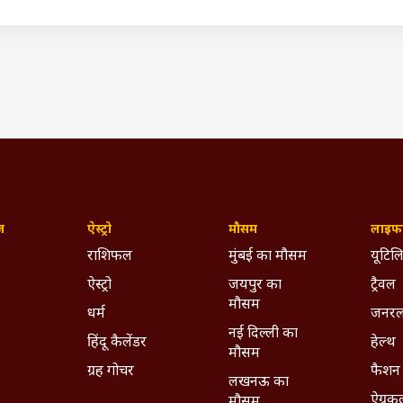
की संख्या में 50 फीसदी का इजाफा हुआ है और उनकी संख्या 4.7 करोड़ से ब
नर्स अब किसी भी बैंक ब्रांच में जमा कर सकेंगे लाइफ सर्टिफिकेट! RB
(IST)
fare Hike
Airfare Update
ywhere - Download ABPLIVE on
Android
and
iOS
now!
ज़
ऐस्ट्रो
मौसम
लाइफस
राशिफल
मुंबई का मौसम
यूटिलि
ऐस्ट्रो
जयपुर का
ट्रैवल
मौसम
धर्म
जनरल
नई दिल्ली का
हिंदू कैलेंडर
हेल्थ
मौसम
ग्रह गोचर
फैशन
लखनऊ का
ऐग्रक
मौसम