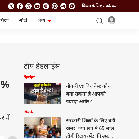
विज्ञापन के लिए संपर्क करें
शिक्षा
ऑटो
अन्य
बिजनेस
लाइफस्टाइल
पर्सनल फाइनेंस
स्वास्थ्य
स्टॉक मार्केट
ट्रैवल
म्यूचुअल फंड्स
फूड
ट
क्रिप्टो
फैशन
आईपीओ
Health and Fitness
टॉप हेडलाइंस
फोटो गैलरी
जनरल नॉलेज
बिजनेस
60%
नौकरी vs बिजनेस: कौन
वीडियो
बना सकता है आपको
ज्यादा अमीर?
बिजनेस
र में
सरकारी शिक्षकों के लिए बड़ी
खबर: क्या सच में 65 साल
होगी रिटायरमेंट की उम्र,