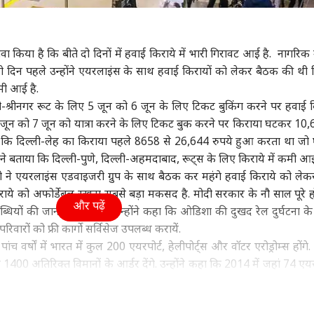
ा
महाराष्ट्र
क्रिकेट
बॉली
ावा किया है कि बीते दो दिनों में हवाई किराये में भारी गिरावट आई है. नागरिक
ि दो दिन पहले उन्होंने एयरलाइंस के साथ हवाई किरायों को लेकर बैठक की थी
मी आई है.
चेरी पुलिस को अमित
PM मोदी से मिलेगा शरद
रुतुराज गायकवाड़ से छिना
‘टॉक
्ली-श्रीनगर रूट के लिए 5 जून को 6 जून के लिए टिकट बुकिंग करने पर हवाई 
े सौंपा 'प्रेसिडेंट्स
गुट, कांग्रेस ने कहा- INDIA
नंबर-1 का ताज, अब इंग्लैंड
पर ट
 जून को 7 जून को यात्रा करने के लिए टिकट बुक करने पर किराया घटकर 10,
स कलर’, क्या है इसकी
ा
गठबंधन की एकता...
विश्व
के बल्लेबाज के पास
फूड
आडवा
शिक्ष
ताया कि दिल्ली-लेह का किराया पहले 8658 से 26,644 रुपये हुआ करता था ज
ियत?
बादशाहत
दिय
ंने बताया कि दिल्ली-पुणे, दिल्ली-अहमदाबाद, रूट्स के लिए किराये में कमी आई
 ने एयरलाइंस एडवाइजरी ग्रुप के साथ बैठक कर महंगे हवाई किराये को लेकर
िराये को अफोर्डेबल रखना सबसे बड़ा मकसद है. मोदी सरकार के नौ साल पूरे ह
और पढ़ें
लब्धियों की जानकारी देते हुए उन्होंने कहा कि ओडिशा की दुखद रेल दुर्घटना के
M को संसद में पड़े
कनाडा में भारतीय महिला
कैसे बनाते हैं कच्चे पपीते की
शाद
... आरोपी नेता ने कहा-
की हत्या, 7 महीने बाद कैसे
चटनी, सेहत के साथ स्वाद
वर्दी
रिवारों को फ्री कार्गो सर्विसेज उपलब्ध करायें.
म आनी चाहिए आपको
आरोपी हुआ गिरफ्तार?
का जायका
पुल
 वर्षों में भारत में कुल 200 एयरपोर्ट, हेलीपोर्ट्स और वॉटर एरोड्रोम्स होंगे. उ
400 अतिरिक्त विमानों के आर्डर देंगे. उन्होंने कहा कि 2014 में जहां 74 एयरप
ी है. 2013-14 में 6 करोड़ घरेलू हवाई यात्री थे, जिनकी संख्या बढ़कर अ
ेलू हवाई यात्रियों की संख्या में 135 फीसदी का उछाल आया है. उन्होंने बताया