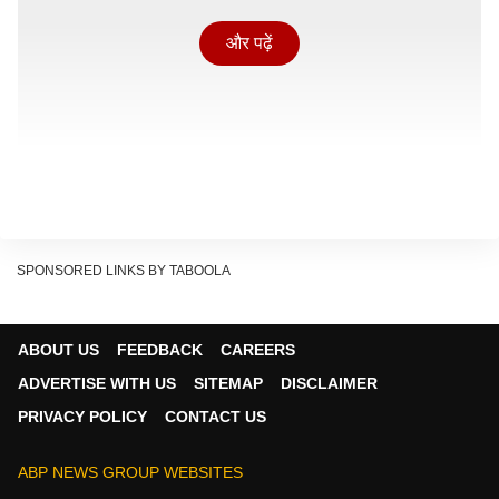
और पढ़ें
SPONSORED LINKS BY TABOOLA
ABOUT US
FEEDBACK
CAREERS
ADVERTISE WITH US
SITEMAP
DISCLAIMER
PRIVACY POLICY
CONTACT US
दूध से लेकर पेट्रोल-डीजल, LPG जैसी तमाम चीजों की कीमतें बढ़ी
हैं. खाने-पीने के भी कई सारे सामान पहले के मुकाबले महंगे हो गए हैं.
ABP NEWS GROUP WEBSITES
ऐसे में एम्प्लॉई यूनियन सैलरी में ज्यादा बढ़ोतरी और घर व हेल्थकेयर