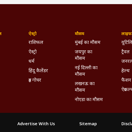
ज़
ऐस्ट्रो
मौसम
लाइफस
राशिफल
मुंबई का मौसम
यूटिलि
ऐस्ट्रो
जयपुर का
ट्रैवल
मौसम
धर्म
जनरल
नई दिल्ली का
हिंदू कैलेंडर
हेल्थ
मौसम
ग्रह गोचर
फैशन
लखनऊ का
ऐग्रकल
मौसम
नोएडा का मौसम
Advertise With Us
Sitemap
Disc