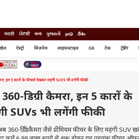
मराठी
ਪੰਜਾਬੀ
বাংলা
ગુજરાતી
நாடு
దేశం
खेल
ऐस्ट्रो
बिजनेस
लाइफस्टाइल
GK
टेक
ट्रेंडिंग
ंजन
ऑटो
खेल
ुड
कार
क्रिकेट
री सिनेमा
टेक्नोलॉजी
शिक्षा
ल सिनेमा
ैमरा, इन 5 कारों के फीचर्स देखकर महंगी SUVS भी लगेंगी फीकी
मोबाइल
रिजल्ट
्रिटीज
चैटजीपीटी
नौकरी
ी
 360-डिग्री कैमरा, इन 5 कारों के
गैजेट
वेब स्टोरीज
गी SUVs भी लगेंगी फीकी
यूटिलिटी न्यूज़
कल्चर
फैक्ट चेक
0-डिग्री कैमरा जैसे प्रीमियम फीचर के लिए महंगी SUV खर