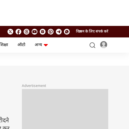
विज्ञापन के लिए संपर्क करें
शिक्षा
ऑटो
अन्य
बिजनेस
लाइफस्टाइल
पर्सनल फाइनेंस
स्वास्थ्य
स्टॉक मार्केट
ट्रैवल
म्यूचुअल फंड्स
फूड
क्रिप्टो
फैशन
आईपीओ
Health and Fitness
Advertisement
फोटो गैलरी
जनरल नॉलेज
वीडियो
ीदने