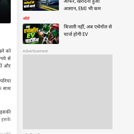
ऑफर, खरीदना हुआ
आसान, EMI भी कम
ऑटो
बिजली नहीं, अब एथेनॉल से
चार्ज होगी EV
खने को
Advertisement
पये से
कों और
पनियां
के साथ
. इसकी
. इसके