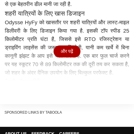
से एक बेहतरीन डील मानी जा रही है.
शहरी यात्रियों के लिए खास डिजाइन
Odysse HyFy को खासतौर पर शहरी यात्रियों और लास्ट-माइल
डिलीवरी के लिए डिजाइन किया गया है. इसकी टॉप स्पीड 25
किलोमीटर प्रति घंटा है, जिससे इसे RTO रजिस्ट्रेशन या
ड्राइविंग लाइसेंस की जरूरत नहीं होती, यानी कम खर्चे में बिना
और पढ़ें
कानूनी झंझट के आप इसे चला सकते हैं. एक बार फुल चार्ज करने
पर यह स्कूटर 70 से 89 किलोमीटर तक की दूरी तय कर सकता है,
जो शहर के अंदर दैनिक उपयोग के लिए बिल्कुल परफेक्ट है.
बैटरी और चार्जिंग
HyFy में 250W की मोटर लगी है, जो इसे स्मूद और साइलेंट बनाती
है. इसमें दो बैटरी ऑप्शन मिलते हैं: 48V और 60V. इन बैटरियों को
चार्ज करने में 4 से 8 घंटे का समय लगता है. यह स्कूटर बिना ज्यादा
SPONSORED LINKS BY TABOOLA
शोर के चलता है. Odysse HyFy को सिर्फ एक बजट स्कूटर
समझना गलत होगा, क्योंकि यह एक स्मार्ट मोबिलिटी सॉल्यूशन के
रूप में पेश किया गया है. इसमें कई ऐसे एडवांस फीचर्स शामिल हैं, जो
ABOUT US
FEEDBACK
CAREERS