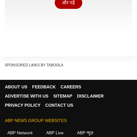
और पढ़ें
SPONSORED LINKS BY TABOOLA
ABOUT US
FEEDBACK
CAREERS
ADVERTISE WITH US
SITEMAP
DISCLAIMER
PRIVACY POLICY
CONTACT US
हालांकि हाल ही में हजारों हाइब्रिड गाड़ियों के डेटा और टेस्ट से जो
जानकारी सामने आई है, उसने कई पुराने मिथ तोड़ दिए हैं. रिपोर्ट के
ABP NEWS GROUP WEBSITES
मुताबिक ज्यादातर हाइब्रिड कार की बैटरी उम्मीद से कहीं ज्यादा
ABP Network
ABP Live
ABP न्यूज़
लंबा साथ देती है. सही तरीके से इस्तेमाल और समय पर सर्विसिंग