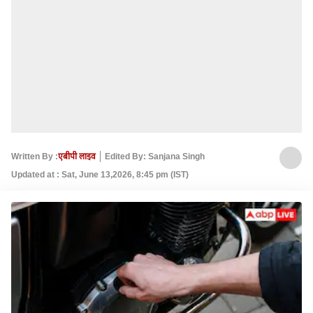
Written By :
एबीपी लाइव
Edited By: Sanjana Singh
Updated at : Sat, June 13,2026, 8:45 pm (IST)