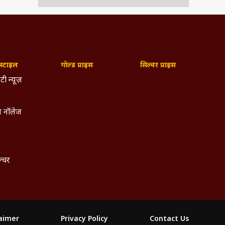
, और
िषीय
250+
 अंक
्टाइल
गोल्ड प्राइस
सिल्वर प्राइस
टीक,
िशेष
टी न्यूज़
िया,
लाइव
हैं.
 नॉलेज
 साथ
gram
्मिक
अधिक
ल्चर
िक व
इनके
laimer
Privacy Policy
Contact Us