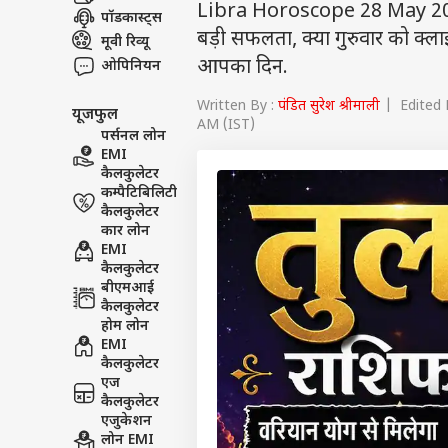
Libra Horoscope 28 May 2026: 
पॉडकास्ट्स
बड़ी सफलता, क्या गुरुवार को क्ला
मूवी रिव्यू
आपका दिन.
ओपिनियन
Written By :
पंडित सुरेश श्रीमाली
| Edited 
यूजफुल
AM (IST)
पर्सनल लोन
EMI
कैलकुलेटर
कम्पैटिबिलिटी
कैलकुलेटर
कार लोन
EMI
कैलकुलेटर
बीएमआई
कैलकुलेटर
होम लोन
EMI
कैलकुलेटर
एज
कैलकुलेटर
एजुकेशन
लोन EMI