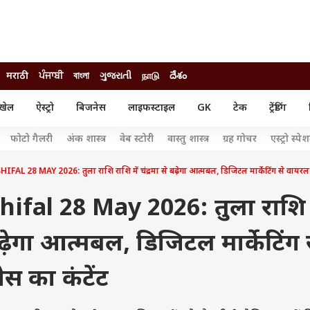
मराठी
ਪੰਜਾਬੀ
বাংলা
ગુજરાતી
நாடு
దేశం
खेल
ऐस्ट्रो
बिजनेस
लाइफस्टाइल
GK
टेक
ट्रेंडिंग
ंजन
ऑटो
खेल
फोटो गैलरी
अंक शास्त्र
वेब स्टोरी
वास्तु शास्त्र
ग्रह गोचर
एस्ट्रो स्पे
ुड
कार
क्रिकेट
री सिनेमा
टेक्नोलॉजी
शिक्षा
L 28 MAY 2026: तुला राशि राशि में चंद्रमा से बढ़ेगा आत्मबल, डिजिटल मार्केटिंग से वायरल 
ल सिनेमा
मोबाइल
रिजल्ट
्रिटीज
चैटजीपीटी
नौकरी
hifal 28 May 2026: तुला राशि
ी
गैजेट
वेब स्टोरीज
 बढ़ेगा आत्मबल, डिजिटल मार्केटिंग 
यूटिलिटी न्यूज़
कल्चर
फैक्ट चेक
स का कंटेंट