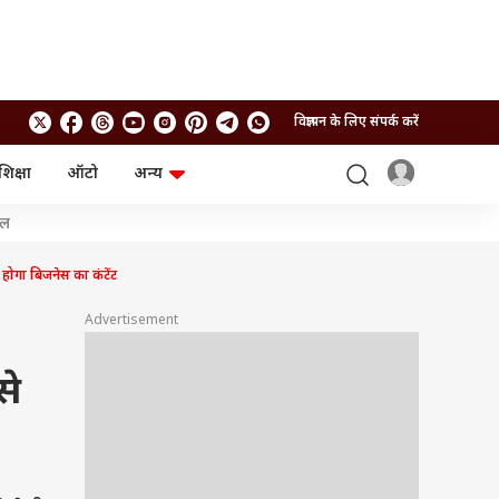
विज्ञापन के लिए संपर्क करें
शिक्षा
ऑटो
अन्य
बिजनेस
लाइफस्टाइल
शल
पर्सनल फाइनेंस
स्वास्थ्य
स्टॉक मार्केट
ट्रैवल
होगा बिजनेस का कंटेंट
म्यूचुअल फंड्स
फूड
क्रिप्टो
फैशन
Advertisement
आईपीओ
Health and Fitness
फोटो गैलरी
जनरल नॉलेज
से
वीडियो