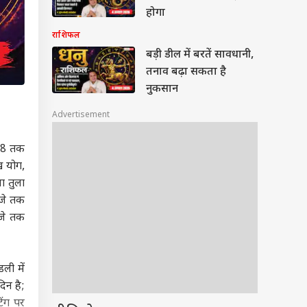
होगा
राशिफल
बड़ी डील में बरतें सावधानी,
तनाव बढ़ा सकता है
नुकसान
Advertisement
8:08 तक
ंख योग,
मा
तुला
बजे तक
बजे तक
ली में
िन है;
िंग पर