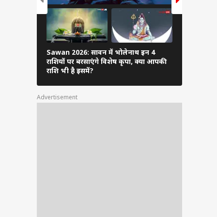
िक रूप
उत्साह
Sawan 2026: सावन में भोलेनाथ इन 4
7 जुलाई से ब
राशियों पर बरसाएंगे विशेष कृपा, क्या आपकी
को रहना होग
राशि भी है इसमें?
Advertisement
क्ष्मी
उन्हें
मिलेगी
है कि
ता को