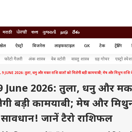
मराठी
ਪੰਜਾਬੀ
বাংলা
ગુજરાતી
நாடு
దేశం
खेल
ऐस्ट्रो
बिजनेस
लाइफस्टाइल
GK
टेक
ट्रेंडिंग
ंजन
ऑटो
खेल
फोटो गैलरी
अंक शास्त्र
वेब स्टोरी
वास्तु शास्त्र
ग्रह गोचर
एस्ट्रो स्पे
ुड
कार
क्रिकेट
री सिनेमा
टेक्नोलॉजी
शिक्षा
UNE 2026: तुला, धनु और मकर राशि वालों को मिलेगी बड़ी कामयाबी; मेष और मिथुन राशि के 
ल सिनेमा
मोबाइल
रिजल्ट
्रिटीज
चैटजीपीटी
नौकरी
9 June 2026: तुला, धनु और म
ी
गैजेट
वेब स्टोरीज
लेगी बड़ी कामयाबी; मेष और मिथु
यूटिलिटी न्यूज़
कल्चर
फैक्ट चेक
 सावधान! जानें टैरो राशिफल