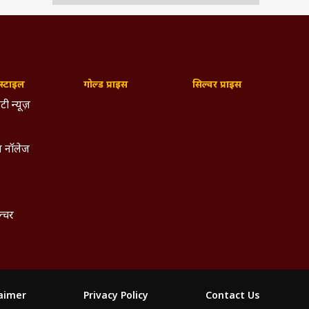
ई बड़ा
 होगा.
ेष और
्टाइल
गोल्ड प्राइस
सिल्वर प्राइस
है कि
टी न्यूज़
ता को
 नॉलेज
ट और
ल्चर
काशित
मानस
चुकी
laimer
Privacy Policy
Contact Us