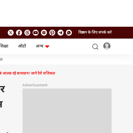
विज्ञापन के लिए संपर्क करें
शिक्षा
ऑटो
अन्य
बिजनेस
लाइफस्टाइल
शल
पर्सनल फाइनेंस
स्वास्थ्य
स्टॉक मार्केट
ट्रैवल
जातक रहें सावधान! जानें टैरो राशिफल
म्यूचुअल फंड्स
फूड
क्रिप्टो
फैशन
Advertisement
कर
आईपीओ
Health and Fitness
फोटो गैलरी
जनरल नॉलेज
न
वीडियो