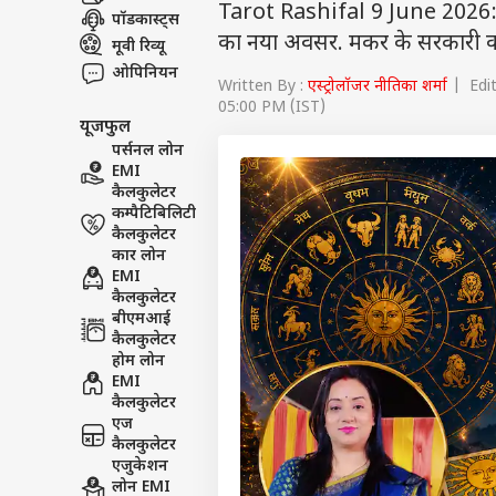
Tarot Rashifal 9 June 2026: टैरो
पॉडकास्ट्स
का नया अवसर. मकर के सरकारी काम ह
मूवी रिव्यू
ओपिनियन
Written By :
एस्ट्रोलॉजर नीतिका शर्मा
| Edit
05:00 PM (IST)
यूजफुल
पर्सनल लोन
EMI
कैलकुलेटर
कम्पैटिबिलिटी
कैलकुलेटर
कार लोन
EMI
कैलकुलेटर
बीएमआई
कैलकुलेटर
होम लोन
EMI
कैलकुलेटर
एज
कैलकुलेटर
एजुकेशन
लोन EMI