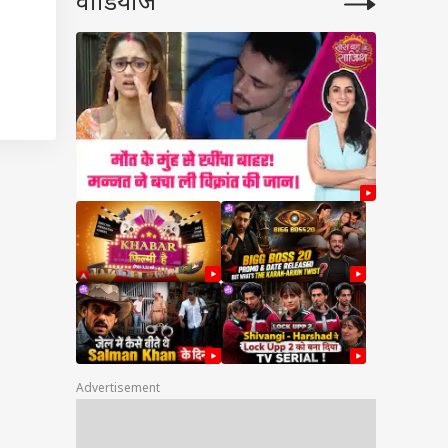
वीडियोज
ेट
वपूर्ण
रहेंगे
फिक्सिंग और स्पॉट
सिंग में क्या अंतर होता
ाओं के
Advertisement
ा होगा