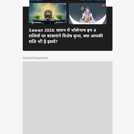
ास्थ्य
ता है.
Sawan 2026: सावन में भोलेनाथ इन 4
7 जुलाई से ब
राशियों पर बरसाएंगे विशेष कृपा, क्या आपकी
को रहना होग
राशि भी है इसमें?
ाव ठीक
को मिल
Advertisement
 होगा.
हैं और
क्षेत्र
नों के