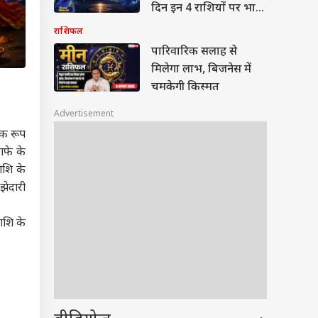
दिन इन 4 राशियों पर भारी;
संपत्ति सौदों और बड़े निवेश
राशिफल
में एक गलती पड़ सकती है
पारिवारिक सलाह से
महंगी!
मिलेगा लाभ, बिजनेस में
चमकेगी किस्मत
Advertisement
िक रूप
ाफे के
ाशि के
झेदारी
राशि के