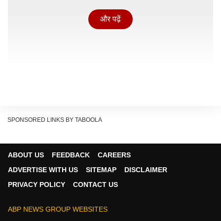
और पढ़ें
SPONSORED LINKS BY TABOOLA
ग्रहों का कॉम्बिनेशन बहुत ही 'Dynamic' है. वाशि, सुनफा,
ABOUT US
FEEDBACK
CAREERS
बुधादित्य और शंख योग के साथ
शोभन योग
का खूबसूरत साथ मिल
ADVERTISE WITH US
SITEMAP
DISCLAIMER
रहा है. 'Major Flex' यह है कि मेष, कर्क, तुला और मकर राशि
PRIVACY POLICY
CONTACT US
वालों के लिए आज भी
रूचक योग
एक्टिव है, जो आपकी लीडरशिप
क्वालिटी को 'Boost' करेगा. हालांकि, आज
अतिगंड योग
भी लग
ABP NEWS GROUP WEBSITES
रहा है, जो दोपहर 02:32 तक कृतिका नक्षत्र और फिर रोहिणी