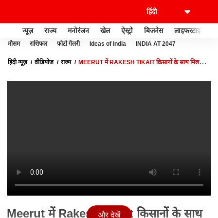
न्यूज़
राज्य
मनोरंजन
खेल
ऐस्ट्रो
बिजनेस
लाइफस्टाइल
मौसम
राशिफल
फोटो गैलरी
Ideas of India
INDIA AT 2047
हिंदी न्यूज़
वीडियोज
राज्य
MEERUT में RAKESH TIKAIT किसानों के साथ मिलकर
करेंगे महापंचायत..इन मुद्दों पर करेंगें प्रदर्शन
Meerut में Rakesh Tikait किसानों के साथ
और देखें