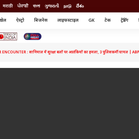
मराठी
ਪੰਜਾਬੀ
বাংলা
ગુજરાતી
நாடு
దేశం
खेल
ऐस्ट्रो
बिजनेस
लाइफस्टाइल
GK
टेक
ट्रेंडिंग
ंजन
ऑटो
खेल
ुड
कार
क्रिकेट
री सिनेमा
टेक्नोलॉजी
शिक्षा
ल सिनेमा
COUNTER : सानियाल में सुरक्षा बलों पर आतंकियों का हमला, 3 पुलिसकर्मी घायल | A
मोबाइल
रिजल्ट
्रिटीज
चैटजीपीटी
नौकरी
ी
गैजेट
वेब स्टोरीज
यूटिलिटी न्यूज़
कल्चर
फैक्ट चेक