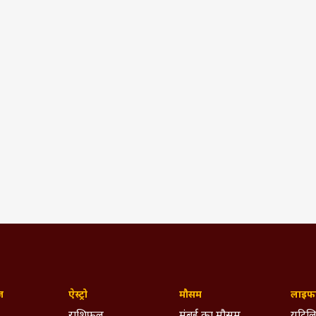
ज़
ऐस्ट्रो
मौसम
लाइफस