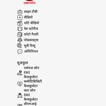
FCR
एक्सप्लोरर
अबाउट अस
खरगे 
विरो
इंडिय
Sansani: अतीक अहमद के बेटे क
लाइव टीवी
करियर्स
वीडियो
शॉर्ट वीडियो
वेब स्टोरीज
फोटो गैलरी
पुडु
पॉडकास्ट्स
शाह न
मूवी रिव्यू
LOGIN
पुलि
ओपिनियन
खास
यूजफुल
पर्सनल लोन
EMI
कैलकुलेटर
कम्पैटिबिलिटी
कैलकुलेटर
कार लोन
EMI
कैलकुलेटर
बीएमआई