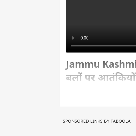
Jammu Kashmir E
बलों पर आतंकियों
ABP News
Written By :
एबीपी न्यूज़ डेस्क
| 27 Mar 202
SPONSORED LINKS BY TABOOLA
कठुआ के सानियाल में रविवार से चल
की, जिसमें एक डीवाईएसपी समेत तीन