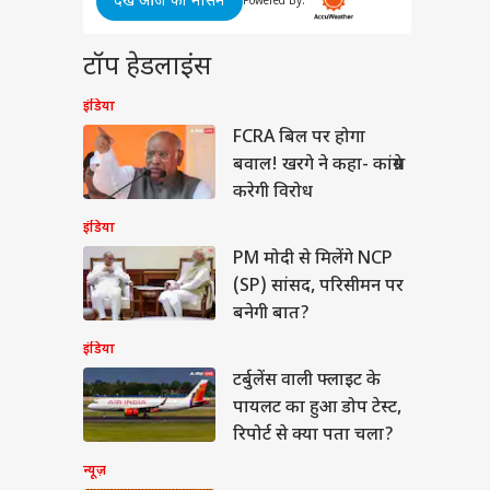
देखें आज का मौसम
्सिक’ में इंटीमेट सीन्स
Powered By:
ने दी
्रोल हुईं कियारा
ी
णी, यश ने हेटर्स को
ा
टॉप हेडलाइंस
ा जवाब
 कांड
इंडिया
FCRA बिल पर होगा
बवाल! खरगे ने कहा- कांग्रेस
ी के 13 साल बाद मिली
करेगी विरोध
, 2 बच्चों की मां बनीं
िस ऑफिसर
इंडिया
PM मोदी से मिलेंगे NCP
(SP) सांसद, परिसीमन पर
बनेगी बात?
इंडिया
टर्बुलेंस वाली फ्लाइट के
पायलट का हुआ डोप टेस्ट,
रिपोर्ट से क्या पता चला?
न्यूज़